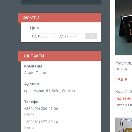
ФІЛЬТРИ
Ціна
КОНТАКТИ
Настіл
чорна
АкрилПлюс
150 ₴
пр-т. Науки, 61, Київ, Україна
04-
Під зам
Оптом і 
+380 (96) 336-41-06
Ольга
+380 (63) 977-30-24
Ольга