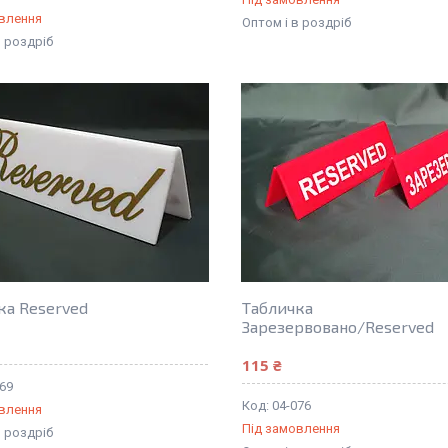
овлення
Оптом і в роздріб
в роздріб
ка Reserved
Табличка
Зарезервовано/Reserved
115 ₴
069
04-076
овлення
Під замовлення
в роздріб