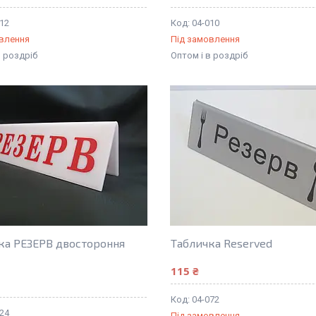
012
04-010
овлення
Під замовлення
в роздріб
Оптом і в роздріб
ка РЕЗЕРВ двостороння
Табличка Reserved
115 ₴
04-072
024
Під замовлення