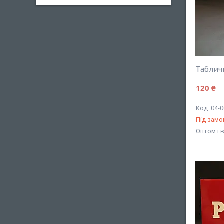
Таблич
120 ₴
04-
Під зам
Оптом і 