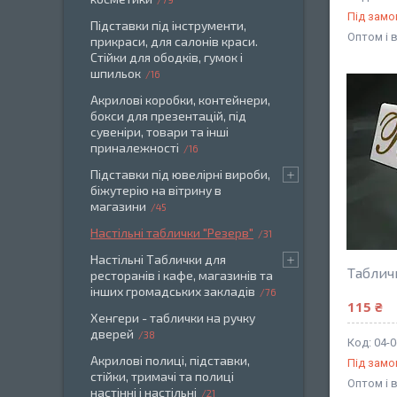
Під зам
Підставки під інструменти,
Оптом і 
прикраси, для салонів краси.
Стійки для ободків, гумок і
шпильок
16
Акрилові коробки, контейнери,
бокси для презентацій, під
сувеніри, товари та інші
приналежності
16
Підставки під ювелірні вироби,
біжутерію на вітрину в
магазини
45
Настільні таблички "Резерв"
31
Настільні Таблички для
Таблич
ресторанів і кафе, магазинів та
інших громадських закладів
76
115 ₴
Хенгери - таблички на ручку
дверей
38
04-
Акрилові полиці, підставки,
Під зам
стійки, тримачі та полиці
Оптом і 
настінні і настільні
21