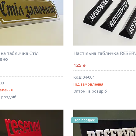
на табличка Стіл
Настільна табличка RESER
ено
125 ₴
04-004
003
Під замовлення
овлення
Оптом і в роздріб
в роздріб
Топ продаж