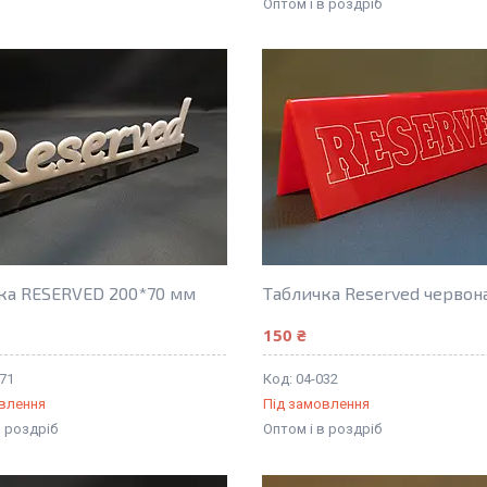
Оптом і в роздріб
ка RESERVED 200*70 мм
Табличка Reserved червон
150 ₴
071
04-032
овлення
Під замовлення
в роздріб
Оптом і в роздріб