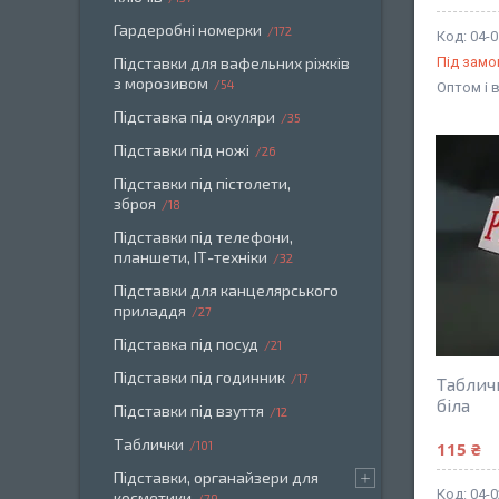
Гардеробні номерки
172
04-
Підставки для вафельних ріжків
Під зам
з морозивом
54
Оптом і 
Підставка під окуляри
35
Підставки під ножі
26
Підставки під пістолети,
зброя
18
Підставки під телефони,
планшети, ІТ-техніки
32
Підставки для канцелярського
приладдя
27
Підставка під посуд
21
Підставки під годинник
17
Таблич
біла
Підставки під взуття
12
Таблички
115 ₴
101
Підставки, органайзери для
04-
косметики
79