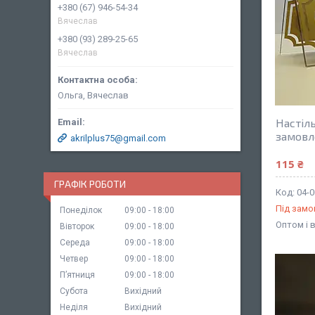
+380 (67) 946-54-34
Вячеслав
+380 (93) 289-25-65
Вячеслав
Ольга, Вячеслав
Настіль
замовл
akrilplus75@gmail.com
115 ₴
ГРАФІК РОБОТИ
04-
Під зам
Понеділок
09:00
18:00
Оптом і 
Вівторок
09:00
18:00
Середа
09:00
18:00
Четвер
09:00
18:00
Пʼятниця
09:00
18:00
Субота
Вихідний
Неділя
Вихідний