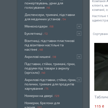
Компанія А
пожертвувань, урни для
клієнта, м
голосування
45
компанії, о
Диспенсери, тримачі, підставки
Настільні 
для медичних установ
54
адміністра
Менюхолдери
68
Буклетниці
72
Візитниці, підставки пластикові
під візитівки настільні та
настінні
48
Акрилові кишені
38
Підставки, стійки, тримачі, гірки,
подіуми під товари з акрилу
(оргскло)
40
Акрилові підставки, стійки, гірки,
полички, тримачі для продуктів
харчування
75
Номерки на двері
129
Таблич
Номерки, брелоки для
115 ₴
ключів
137