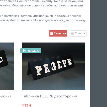
влених з якісної оргскла - акрилу. Також, за бажанням
терміни. Можливо наносити на таблички логотипи, назви
в компаніях і готелях для позначення столика рецепції,
и потрібно позначити ПІБ, посада учасника даного заходу.
Галерея
Список
Топ продаж
ороння
Табличка РЕЗЕРВ двостороння
115 ₴