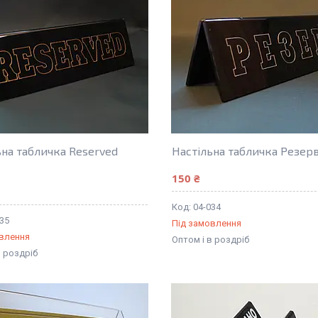
ьна табличка Reserved
Настільна табличка Резер
150 ₴
04-034
035
Під замовлення
овлення
Оптом і в роздріб
в роздріб