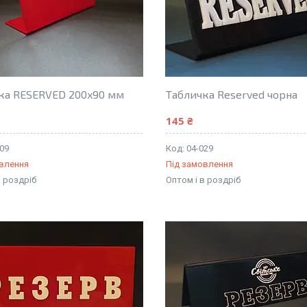
ка RESERVED 200x90 мм
Табличка Reserved чорна
145 ₴
009
04-029
овлення
Під замовлення
в роздріб
Оптом і в роздріб