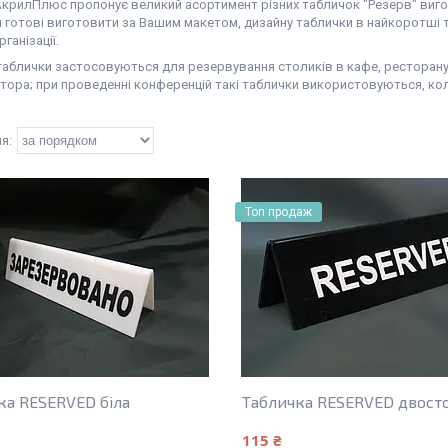
крилПлюс пропонує великий асортимент різних табличок "Резерв" вигото
и готові виготовити за Вашим макетом, дизайну таблички в найкоротші 
рганізації.
таблички застосовуються для резервування столиків в кафе, ресторану; 
тора; при проведенні конференцій такі таблички використовуються, кол
Топ продаж
ка RESERVED біла
Табличка RESERVED двост
115 ₴