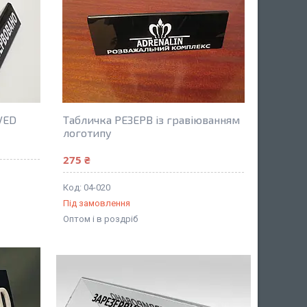
VED
Табличка РЕЗЕРВ із гравіюванням
логотипу
275 ₴
04-020
Під замовлення
Оптом і в роздріб