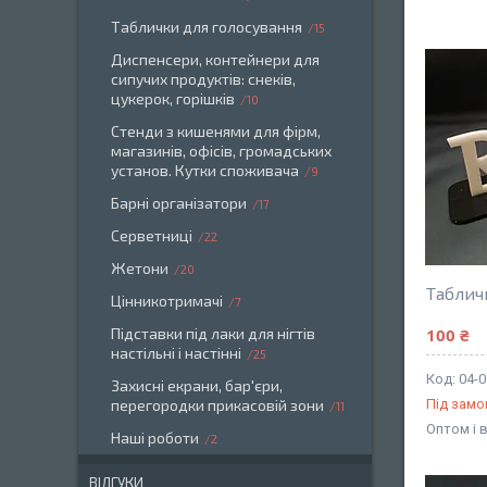
Таблички для голосування
15
Диспенсери, контейнери для
сипучих продуктів: снеків,
цукерок, горішків
10
Стенди з кишенями для фірм,
магазинів, офісів, громадських
установ. Кутки споживача
9
Барні організатори
17
Серветниці
22
Жетони
20
Таблич
Цінникотримачі
7
Підставки під лаки для нігтів
100 ₴
настільні і настінні
25
04-
Захисні екрани, бар'єри,
перегородки прикасовій зони
Під зам
11
Оптом і 
Наші роботи
2
ВІДГУКИ