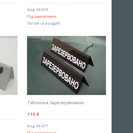
04-019
Під замовлення
Оптом і в роздріб
Табличка Зарезервовано
115 ₴
04-077
Під замовлення