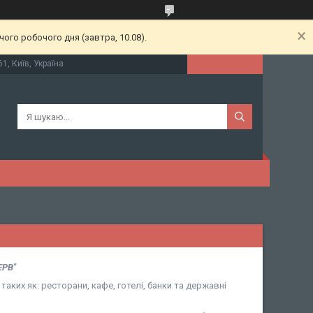
ого робочого дня (завтра, 10.08).
61, Київ, Україна
ЕРВ"
таких як: ресторани, кафе, готелі, банки та державні