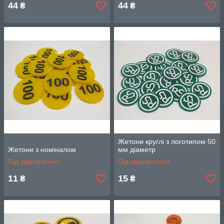
44
44
₴
₴
Жетони круглі з логотипом 50
Жетони з номіналом
мм діаметр
Під замовлення
Під замовлення
11
15
₴
₴