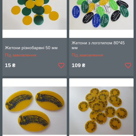
Жетони з логотипом 80*45
Жетони різнобарвні 50 мм
мм
Під замовлення
Під замовлення
15
109
₴
₴