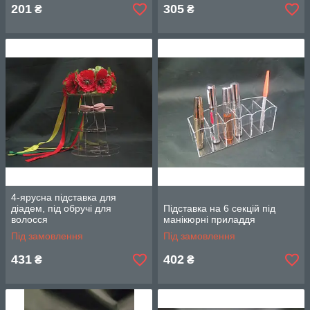
201
305
₴
₴
4-ярусна підставка для
діадем, під обручі для
Підставка на 6 секцій під
волосся
манікюрні приладдя
Під замовлення
Під замовлення
431
402
₴
₴