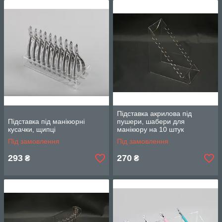
демонстрації товару покупцю, а також для салонів краси,
перукарень, барбершопів. Такі підставки використовуються
для зберігання інструментів, що зручно в роботі, зберіганні та
використанні інструментів.
Підставка акрилова під
Підставка під манікюрні
пушери, шабери для
кусачки, щипці
манікюру на 10 штук
Під замовлення
Під замовлення
293
270
₴
₴