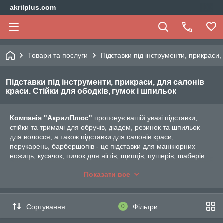
akrilplus.com
Товари та послуги
Підставки під інструменти, прикраси, 
Підставки під інструменти, прикраси, для салонів
краси. Стійки для ободків, гумок і шпильок
Компанія "АкрилПлюс"
пропонує вашій увазі підставки,
стійки та тримачі для обручів, діадем, резинок та шпильок
для волосся, а також підставки для салонів краси,
перукарень, барбершопів - це підставки для манікюрних
ножиць, кусачок, пилок для нігтів, щипців, пушерів, шаберів.
Підставки для обручів є різних розмірів як для одного обруча,
Показати все
так і для декількох, від 5 до 10 шт. Вони чудово демонструють
обідки з усіх боків і чудово виглядають на вітрині магазину,
тим самим привертаючи погляд покупця до цієї продукції.
Сортування
0
Фільтри
Підставки для манікюрних ножиць, кусачок, пилок для нігтів,
щипців, пушерів і шаберів пропонуються для магазинів для