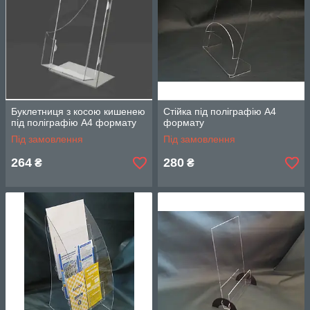
Буклетниця з косою кишенею
Стійка під поліграфію А4
під поліграфію А4 формату
формату
Під замовлення
Під замовлення
264
280
₴
₴