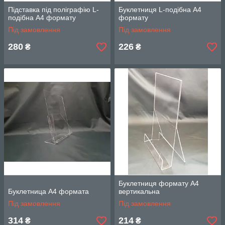
Підставка під поліграфію L-
Буклетниця L-подібна А4
подібна А4 формату
формату
Під замовлення
Під замовлення
280
226
₴
₴
Буклетниця формату А4
Буклетница А4 формата
вертикальна
Під замовлення
Під замовлення
314
214
₴
₴