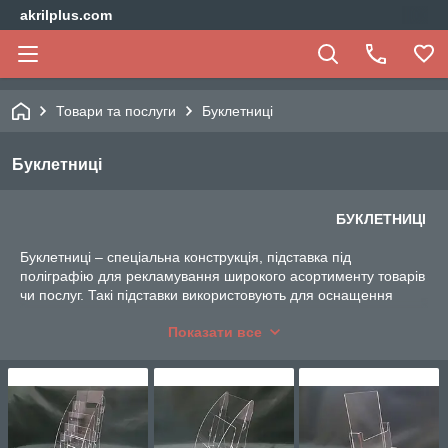
akrilplus.com
Товари та послуги
Буклетниці
Буклетниці
БУКЛЕТНИЦІ
Буклетниці – спеціальна конструкція, підставка під
поліграфію для рекламування широкого асортименту товарів
чи послуг. Такі підставки використовують для оснащення
офісів компаній, оформлення інтер'єрів. Буклетниці з акрилу
Показати все
можуть використовуватись у різних громадських місцях:
виставкові центри, кінотеатри, офіси компаній, торгові центи,
кафе, супермаркети, бізнес-центри.
Настільні буклетниці з оргскла - це легкі конструкції, можуть
бути встановлені на будь-якій горизонтальній поверхні і не
вимагають ніякого додаткового кріплення, що робить їх