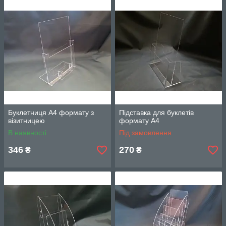
Буклетниця А4 формату з
Підставка для буклетів
візитницею
формату А4
В наявності
Під замовлення
346
270
₴
₴