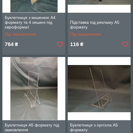
Буклетниця з кишенею А4
формату та 4 кишені під
Підставка під рекламу А5
євроформат
формату
Під замовлення
Під замовлення
764
116
₴
₴
Буклетниця А5 формату під
Буклетниця з оргскла А5
замовлення
формату