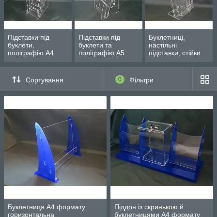
зручним у використанні.
Компанія АкрилПлюс виготовляє буклетниці настільні і
настінні різних форматів.
Підставки під
Підставки під
Буклетниці,
буклети,
буклети та
настільні
поліграфію А4
поліграфію А5
підставки, стійки
формату
формату
під єврофлаєри
Сортування
0
Фільтри
Буклетниця А4 формату
Піддон із скринькою й
горизонтальна
буклетницями А4 формату