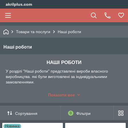
akrilplus.com
Товари та послуги
Наші роботи
Наші роботи
НАШІ РОБОТИ
У розділі "Наші роботи" представлені вироби власного
виробництва. які були виготовлені за індивідуальними
замовленнями.
Компанія "АкрилПлюс" виконує роботи по виготовленню
Показати все
товарів з акрилу за індивідуальними замовленнями клієнтів.
Ми завжди раді виконати вироби на прохання замовника з
представленим макетів. Можливо нанесення зображення,
логотипу або написів.
Сортування
0
Фільтри
Новинка