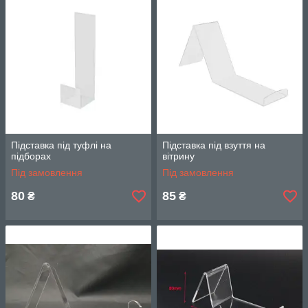
Товщина матеріалу, з яких виготовляються такі підставки
може бути різною: від 2 мм, 3 мм і 5 мм
Підставка під туфлі на
Підставка під взуття на
підборах
вітрину
Під замовлення
Під замовлення
80
85
₴
₴