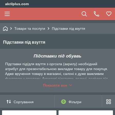
akrilplus.com
Товари та послуги
Підставки під взуття
Підставки під взуття
Підставки під обуввь
Підставки під/для взуття з оргскла (акрилу) необхідний
атрибут для презентабельною викладки товару для покупця.
Адже вручення товару в магазині, салоні є дуже важливим
фактором у продажу. Акрилові підставки, полиці, подіуми під
взуття - це універсальний спосіб надати погляду покупця
Показати все
товар. Взуття розташована на таких підставках видно з усіх
сторін, її можна розмістити на такій підставці так, що взуття
можна розглянути з усіх кутів.
Сортування
0
Фільтри
Акрилові підставки виготовляються у різних формах, як для
однієї пари взуття окремо, так і для декількох. Також такі
підставки можуть бути ярусами, сходинками.