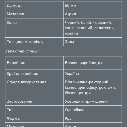
Діаметр
55 мм
Матеріал
Акрил
Колір
Чорний, білий, червоний,
синій, зелений, салатовий,
жовтий
Товщина матеріалу
3 мм
Характеристики
:
Виробник
Власне виробництво
Країна виробник
Україна
Сфера використання
Вітальнично-ректорний
бізнес, для офісу, реклами,
бізнес-центри
Застосування
Усередині приміщення
Тип
Однобічна
Форма
Круг
Матеріал
Акрил