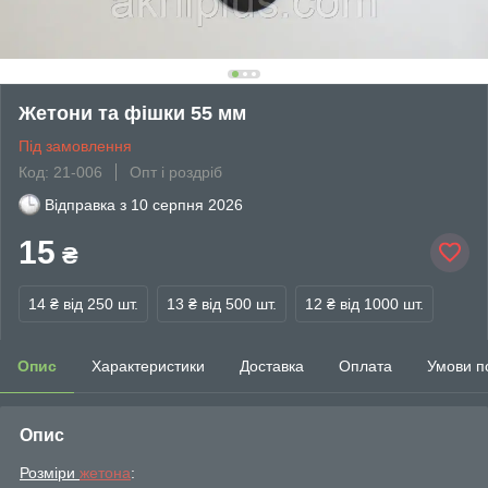
Жетони та фішки 55 мм
Під замовлення
Код: 21-006
Опт і роздріб
Відправка з
10 серпня 2026
15
₴
14 ₴
від 250 шт.
13 ₴
від 500 шт.
12 ₴
від 1000 шт.
Опис
Характеристики
Доставка
Оплата
Умови п
Опис
Розміри
жетона
: