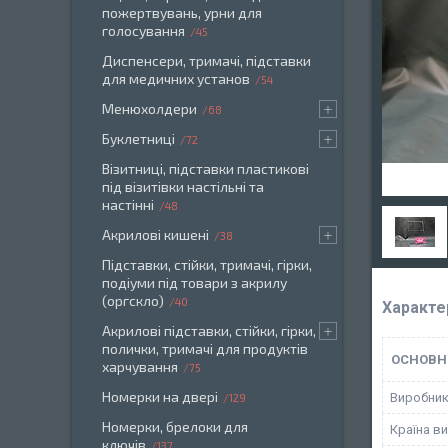
пожертвувань, урни для
голосування
45
Диспенсери, тримачі, підставки
для медичних установ
54
Менюхолдери
68
Буклетниці
72
Візитниці, підставки пластикові
під візитівки настільні та
настінні
48
Акрилові кишені
38
Підставки, стійки, тримачі, гірки,
подіуми під товари з акрилу
(оргскло)
40
Характе
Акрилові підставки, стійки, гірки,
полички, тримачі для продуктів
ОСНОВН
харчування
75
Номерки на двері
Виробни
129
Номерки, брелоки для
Країна в
ключів
137