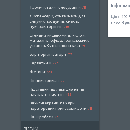
Інформа
Таблички для голосування
15
Диспенсери, контейнери для
Ціна:
192 
сипучих продуктів: снеків,
Спосіб уп
цукерок, горішків
10
Стенди з кишенями для фірм,
магазинів, офісів, громадських
установ. Кутки споживача
9
Барні організатори
17
Серветниці
22
Жетони
20
Цінникотримачі
7
Підставки під лаки для нігтів
настільні і настінні
25
Захисні екрани, бар'єри,
перегородки прикасовій зони
11
Наші роботи
2
ВІДГУКИ