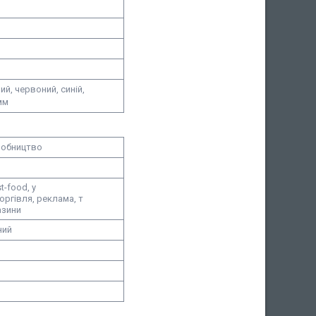
ий, червоний, синій,
мм
робництво
t-food, у
оргівля, р
еклама, т
азини
ний