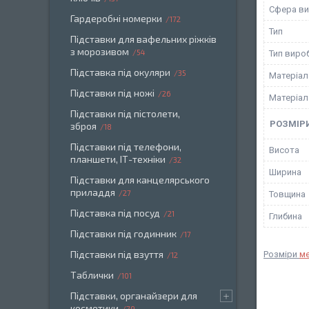
Сфера ви
Гардеробні номерки
172
Тип
Підставки для вафельних ріжків
з морозивом
54
Тип виро
Підставка під окуляри
35
Матеріал
Підставки під ножі
26
Матеріал
Підставки під пістолети,
РОЗМІР
зброя
18
Підставки під телефони,
Висота
планшети, ІТ-техніки
32
Ширина
Підставки для канцелярського
приладдя
27
Товщина
Підставка під посуд
21
Глибина
Підставки під годинник
17
Підставки під взуття
Розміри
м
12
Таблички
101
Підставки, органайзери для
косметики
79