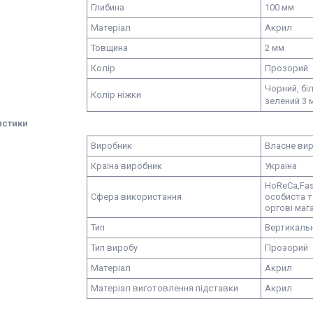
Глибина
100 мм
Матеріал
Акрил
Товщина
2 мм
Колір
Прозорий
Чорний, біл
Колір ніжки
зелений 3 
истики
Виробник
Власне ви
Країна виробник
Україна
HoReCa,
Fas
Сфера використання
особиста т
оргові маг
Тип
Вертикаль
Тип виробу
Прозорий
Матеріал
Акрил
Матеріал виготовлення підставки
Акрил