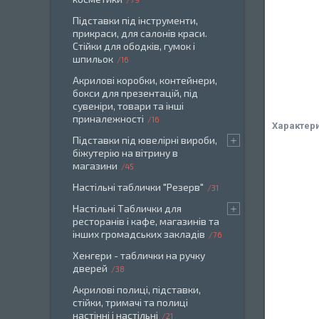
Підставки під інструменти,
прикраси, для салонів краси.
Стійки для ободків, гумок і
шпильок
16
Акрилові коробки, контейнери,
бокси для презентацій, під
сувеніри, товари та інші
приналежності
16
Характер
Підставки під ювелірні вироби,
біжутерію на вітрину в
магазини
45
Настільні таблички "Резерв"
31
Настільні Таблички для
ресторанів і кафе, магазинів та
інших громадських закладів
76
Хенгери - таблички на ручку
дверей
38
Акрилові полиці, підставки,
стійки, тримачі та полиці
настінні і настільні
21