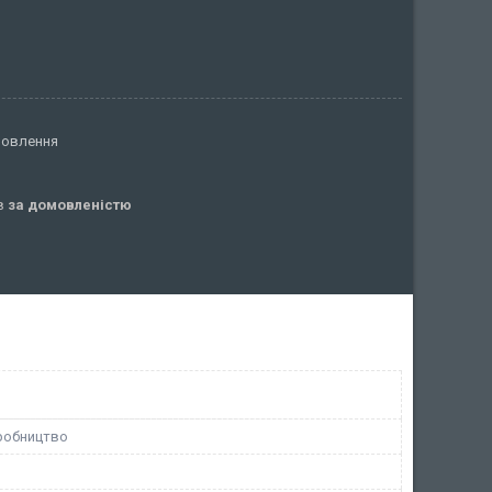
мовлення
ів
за домовленістю
робництво