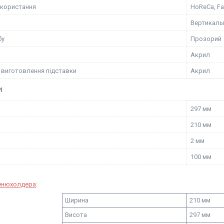
користання
HoReCa, Fa
Вертикаль
бу
Прозорий
Акрил
 виготовлення підставки
Акрил
И
297 мм
210 мм
2 мм
100 мм
енюхолдера
:
Ширина
210 мм
Висота
297 мм