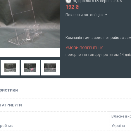
Відправка з 09 серпня 2026
192 ₴
Показати оптові ціни
Компанія тимчасово не приймає за
повернення товару протягом 14 дн
ристики
І АТРИБУТИ
к
Власне ви
иробник
Україна