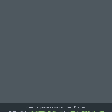
Сайт створений на маркетплейсі
Prom.ua
АкрилПлюс |
Поскаржитися на контент
|
Політика конфіденційності