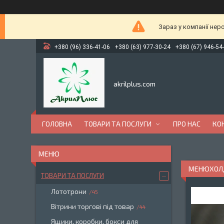
Зараз у компанії нер
+380 (96) 336-41-06
+380 (63) 977-30-24
+380 (67) 946-54
akrilplus.com
ГОЛОВНА
ТОВАРИ ТА ПОСЛУГИ
ПРО НАС
КО
МЕНЮХОЛД
ТОВАРИ ТА ПОСЛУГИ
Лототрони
45
Вітрини торгові під товар
44
Ящики, коробки, бокси для