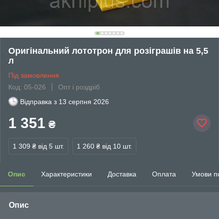
Оригінальний лототрон для розіграшів на 5,5
л
Під замовлення
Код: 05-026
Опт і роздріб
Відправка з
13 серпня 2026
1 351
₴
1 309 ₴
від 5 шт.
1 260 ₴
від 10 шт.
Опис
Характеристики
Доставка
Оплата
Умови п
Опис