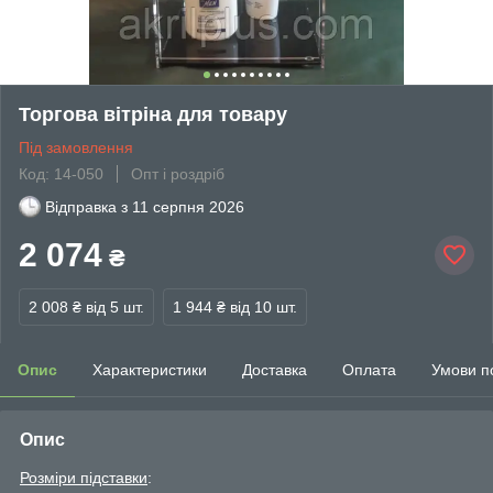
Торгова вітріна для товару
Під замовлення
Код: 14-050
Опт і роздріб
Відправка з
11 серпня 2026
2 074
₴
2 008 ₴
від 5 шт.
1 944 ₴
від 10 шт.
Опис
Характеристики
Доставка
Оплата
Умови п
Опис
Розміри підставки
: