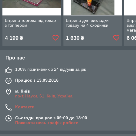
Вітрина торгова під товар
Вітрина для викладки
Вітр
з топпером
товару на 4 сходинки
викл
мага
4 199
1 630
6 0
₴
₴
Про нас
100% позитивних з 24 відгуків за рік
Працює з 13.09.2016
м. Київ
пр-т. Науки, 61, Київ, Україна
Контакти
Сьогодні працює з 09:00 до 18:00
Показати весь графік роботи