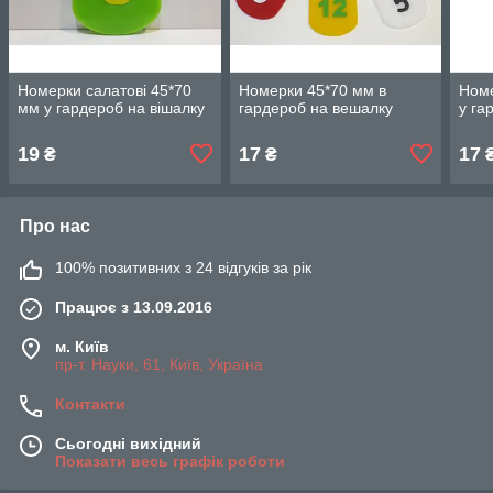
Номерки салатові 45*70
Номерки 45*70 мм в
Номе
мм у гардероб на вішалку
гардероб на вешалку
у га
19
17
17
₴
₴
Про нас
100% позитивних з 24 відгуків за рік
Працює з 13.09.2016
м. Київ
пр-т. Науки, 61, Київ, Україна
Контакти
Сьогодні вихідний
Показати весь графік роботи