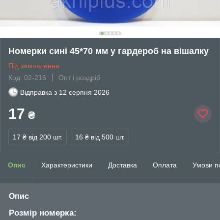
Номерки сині 45*70 мм у гардероб на вішалку
Під замовлення
Код: 02-216
Опт і роздріб
Відправка з
12 серпня 2026
17
₴
17 ₴
від 200 шт.
16 ₴
від 500 шт.
Опис
Характеристики
Доставка
Оплата
Умови п
Опис
Розмір номерка: