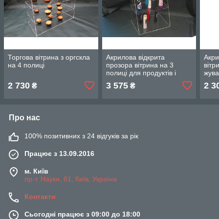
Торгова вітрина з оргскла
Акрилова відкрита
Акри
на 4 полиці
прозора вітрина на 3
вітр
полиці для продуктів і
жува
господарських товарів
това
2 730
3 575
2 3
₴
₴
Про нас
100% позитивних з 24 відгуків за рік
Працює з 13.09.2016
м. Київ
пр-т. Науки, 61, Київ, Україна
Контакти
Сьогодні працює з 09:00 до 18:00