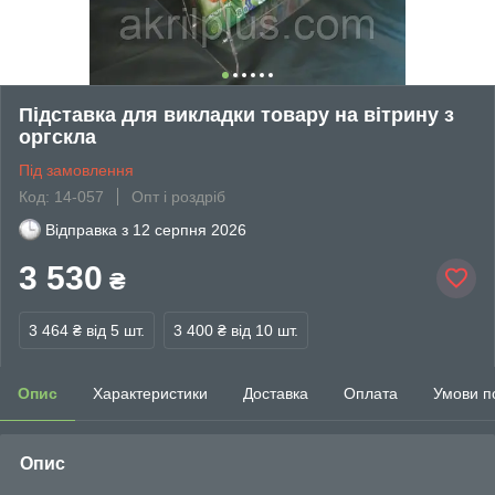
Підставка для викладки товару на вітрину з
оргскла
Під замовлення
Код: 14-057
Опт і роздріб
Відправка з
12 серпня 2026
3 530
₴
3 464 ₴
від 5 шт.
3 400 ₴
від 10 шт.
Опис
Характеристики
Доставка
Оплата
Умови п
Опис