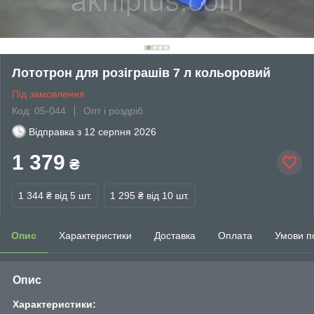
Лототрон для розіграшів 7 л кольоровий
Під замовлення
Код: 05-044
Опт і роздріб
Відправка з
12 серпня 2026
1 379
₴
1 344 ₴
від 5 шт.
1 295 ₴
від 10 шт.
Опис
Характеристики
Доставка
Оплата
Умови п
Опис
Характеристики: