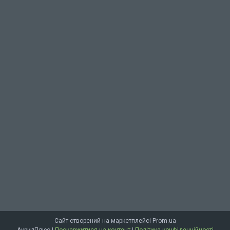
Сайт створений на маркетплейсі
Prom.ua
АкрилПлюс |
Поскаржитися на контент
|
Політика конфіденційності