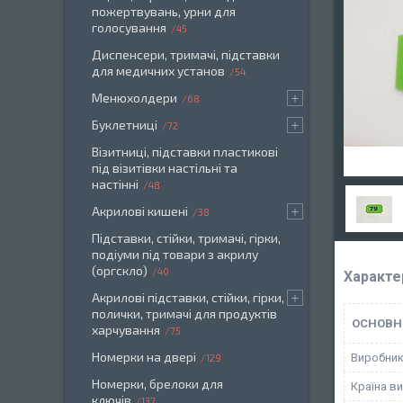
пожертвувань, урни для
голосування
45
Диспенсери, тримачі, підставки
для медичних установ
54
Менюхолдери
68
Буклетниці
72
Візитниці, підставки пластикові
під візитівки настільні та
настінні
48
Акрилові кишені
38
Підставки, стійки, тримачі, гірки,
подіуми під товари з акрилу
(оргскло)
40
Характе
Акрилові підставки, стійки, гірки,
полички, тримачі для продуктів
ОСНОВН
харчування
75
Номерки на двері
Виробни
129
Номерки, брелоки для
Країна в
ключів
137