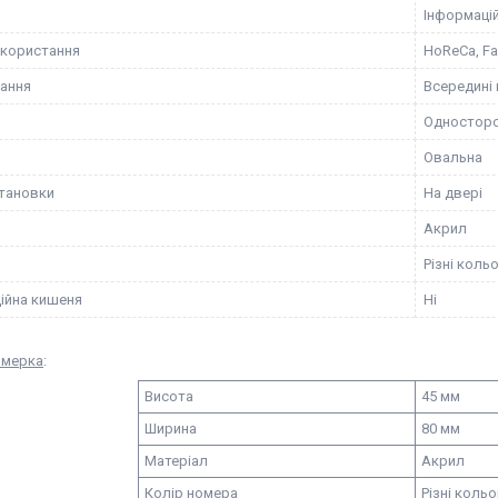
Інформацій
користання
HoReCa, Fa
ання
Всередині
Одностор
Овальна
становки
На двері
Акрил
Різні коль
ійна кишеня
Ні
омерка
:
Висота
45 мм
Ширина
80 мм
Матеріал
Акрил
Колір номера
Різні коль