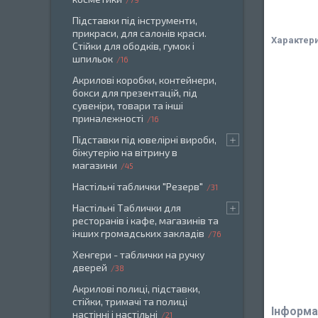
Підставки під інструменти,
прикраси, для салонів краси.
Характер
Стійки для ободків, гумок і
шпильок
16
Акрилові коробки, контейнери,
бокси для презентацій, під
сувеніри, товари та інші
приналежності
16
Підставки під ювелірні вироби,
біжутерію на вітрину в
магазини
45
Настільні таблички "Резерв"
31
Настільні Таблички для
ресторанів і кафе, магазинів та
інших громадських закладів
76
Хенгери - таблички на ручку
дверей
38
Акрилові полиці, підставки,
стійки, тримачі та полиці
Інформа
настінні і настільні
21