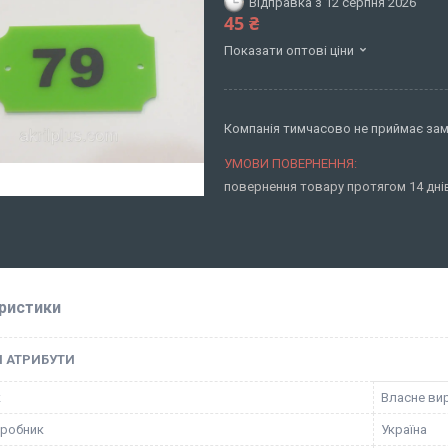
Відправка з 12 серпня 2026
45 ₴
Показати оптові ціни
Компанія тимчасово не приймає за
повернення товару протягом 14 дн
ристики
І АТРИБУТИ
к
Власне ви
иробник
Україна