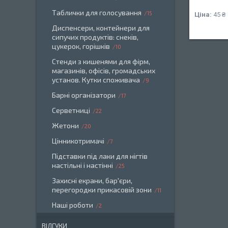
Таблички для голосування
15
Ціна:
45 ₴
Диспенсери, контейнери для
сипучих продуктів: снеків,
цукерок, горішків
10
Стенди з кишенями для фірм,
магазинів, офісів, громадських
установ. Кутки споживача
9
Барні організатори
17
Серветниці
22
Жетони
20
Цінникотримачі
7
Підставки під лаки для нігтів
настільні і настінні
25
Захисні екрани, бар'єри,
перегородки прикасовій зони
11
Наші роботи
2
ВІДГУКИ