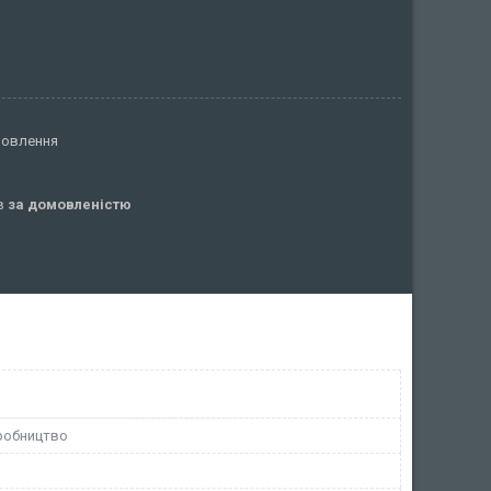
мовлення
ів
за домовленістю
робництво