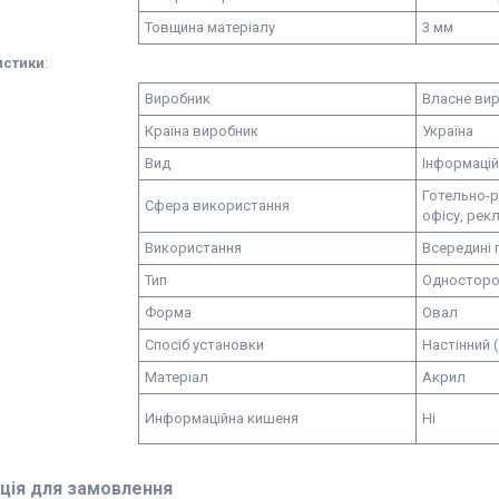
Товщина матеріалу
3 мм
истики
:
Виробник
Власне ви
Країна виробник
Україна
Вид
Інформацій
Готельно-р
Сфера використання
офісу, рек
Використання
Всередині 
Тип
Односторо
Форма
Овал
Спосіб установки
Настінний 
Матеріал
Акрил
Информаційна кишеня
Ні
ція для замовлення