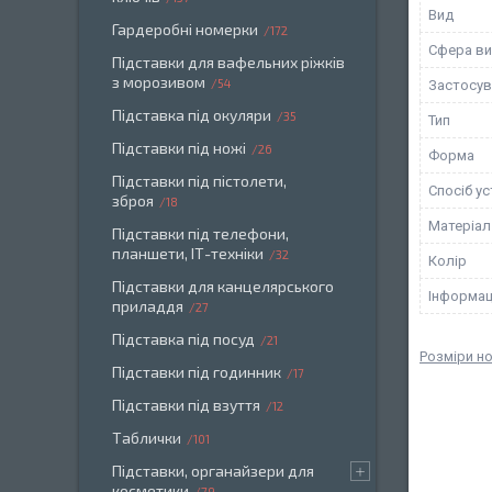
Вид
Гардеробні номерки
172
Сфера ви
Підставки для вафельних ріжків
з морозивом
54
Застосув
Підставка під окуляри
35
Тип
Підставки під ножі
26
Форма
Підставки під пістолети,
Спосіб у
зброя
18
Матеріал
Підставки під телефони,
планшети, ІТ-техніки
32
Колір
Підставки для канцелярського
Інформац
приладдя
27
Підставка під посуд
21
Розміри н
Підставки під годинник
17
Підставки під взуття
12
Таблички
101
Підставки, органайзери для
косметики
79