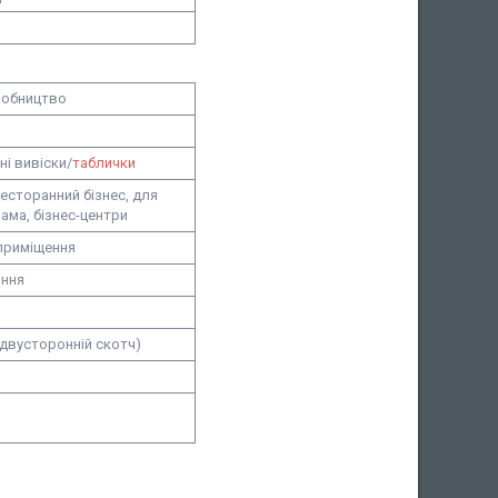
робництво
ні вивіски/
таблички
есторанний бізнес, для
лама, бізнес-центри
приміщення
ння
(двусторонній скотч)