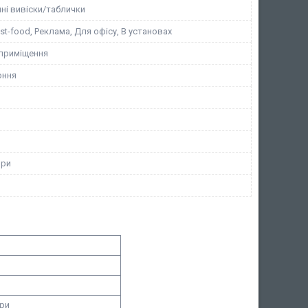
ні вивіски/таблички
st-food, Реклама, Для офісу, В установах
 приміщення
оння
ори
ори