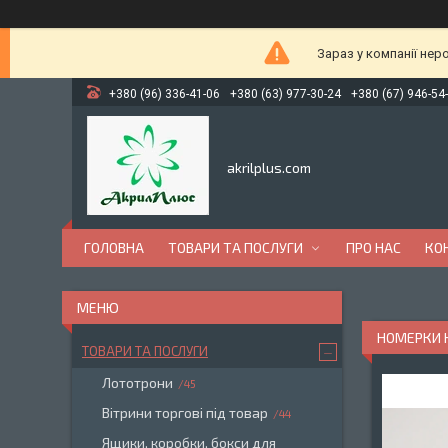
Зараз у компанії нер
+380 (96) 336-41-06
+380 (63) 977-30-24
+380 (67) 946-54
akrilplus.com
ГОЛОВНА
ТОВАРИ ТА ПОСЛУГИ
ПРО НАС
КО
НОМЕРКИ Н
ТОВАРИ ТА ПОСЛУГИ
Лототрони
45
Вітрини торгові під товар
44
Ящики, коробки, бокси для