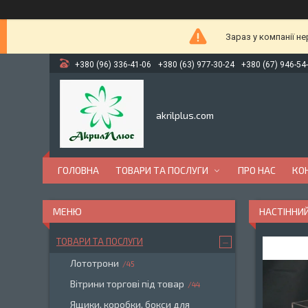
Зараз у компанії н
+380 (96) 336-41-06
+380 (63) 977-30-24
+380 (67) 946-54
akrilplus.com
ГОЛОВНА
ТОВАРИ ТА ПОСЛУГИ
ПРО НАС
КО
НАСТІННИЙ
ТОВАРИ ТА ПОСЛУГИ
Лототрони
45
Вітрини торгові під товар
44
Ящики, коробки, бокси для