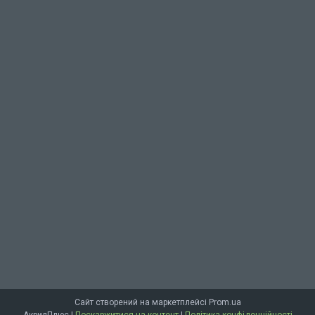
Сайт створений на маркетплейсі
Prom.ua
АкрилПлюс |
Поскаржитися на контент
|
Політика конфіденційності