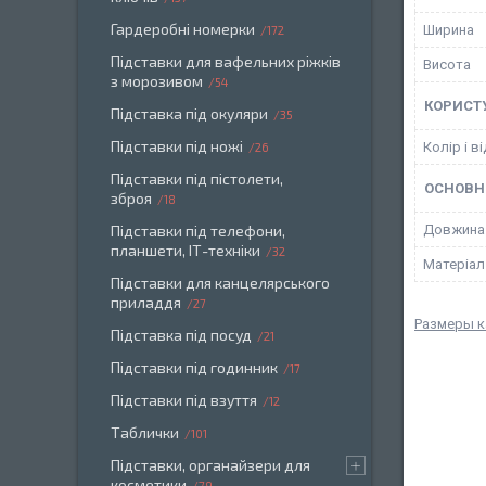
Гардеробні номерки
Ширина
172
Підставки для вафельних ріжків
Висота
з морозивом
54
КОРИСТ
Підставка під окуляри
35
Підставки під ножі
Колір і в
26
Підставки під пістолети,
ОСНОВН
зброя
18
Підставки під телефони,
Довжина
планшети, ІТ-техніки
32
Матеріал
Підставки для канцелярського
приладдя
27
Размеры к
Підставка під посуд
21
Підставки під годинник
17
Підставки під взуття
12
Таблички
101
Підставки, органайзери для
косметики
79