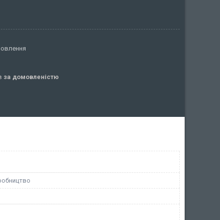
мовлення
ів
за домовленістю
робництво