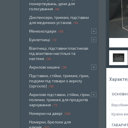
пожертвувань, урни для
голосування
45
Диспенсери, тримачі, підставки
для медичних установ
54
Менюхолдери
68
Буклетниці
72
Візитниці, підставки пластикові
під візитівки настільні та
настінні
48
Акрилові кишені
38
Підставки, стійки, тримачі, гірки,
Характе
подіуми під товари з акрилу
(оргскло)
40
Акрилові підставки, стійки, гірки,
ОСНОВН
полички, тримачі для продуктів
харчування
Виробни
75
Номерки на двері
129
Країна в
Номерки, брелоки для
ГАБАРИТ
ключів
137