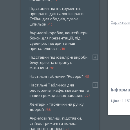
Підставки під інструменти,
прикраси, для салонів краси.
Стійки для ободків, гумок і
Характери
шпильок
16
Акрилові коробки, контейнери,
бокси для презентацій, під
сувеніри, товари та інші
приналежності
16
Підставки під ювелірні вироби,
біжутерію на вітрину в
магазини
45
Настільні таблички "Резерв"
31
Настільні Таблички для
Інформа
ресторанів і кафе, магазинів та
інших громадських закладів
76
Ціна:
1 150
Хенгери - таблички на ручку
дверей
38
Акрилові полиці, підставки,
стійки, тримачі та полиці
настінні і настільні
21