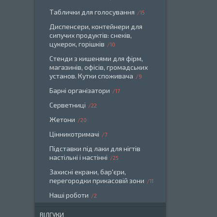
Таблички для голосування
15
Диспенсери, контейнери для
сипучих продуктів: снеків,
цукерок, горішків
10
Стенди з кишенями для фірм,
магазинів, офісів, громадських
установ. Кутки споживача
9
Барні організатори
17
Серветниці
22
Жетони
20
Цінникотримачі
7
Підставки під лаки для нігтів
настільні і настінні
25
Захисні екрани, бар'єри,
перегородки прикасовій зони
11
Наші роботи
2
ВІДГУКИ