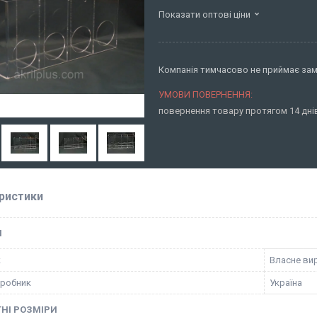
Показати оптові ціни
Компанія тимчасово не приймає за
повернення товару протягом 14 дн
ристики
І
к
Власне ви
иробник
Україна
НІ РОЗМІРИ