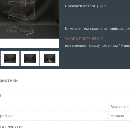
Показати оптові ціни
Компанія тимчасово не приймає за
повернення товару протягом 14 дн
ристики
І
к
Власне ви
иробник
Україна
І АТРИБУТИ