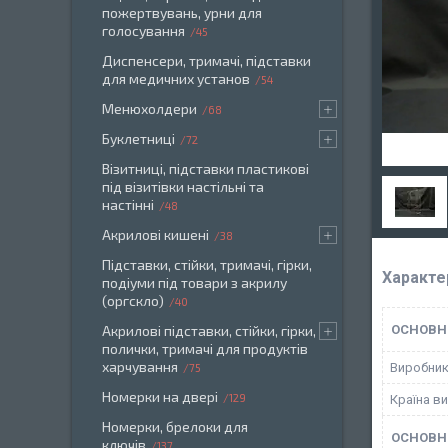
пожертвувань, урни для
голосування
45
Диспенсери, тримачі, підставки
для медичних установ
54
Менюхолдери
68
Буклетниці
72
Візитниці, підставки пластикові
під візитівки настільні та
настінні
48
Акрилові кишені
38
Підставки, стійки, тримачі, гірки,
Характе
подіуми під товари з акрилу
(оргскло)
40
Акрилові підставки, стійки, гірки,
ОСНОВН
полички, тримачі для продуктів
харчування
Виробни
75
Номерки на двері
129
Країна в
Номерки, брелоки для
ОСНОВН
ключів
137