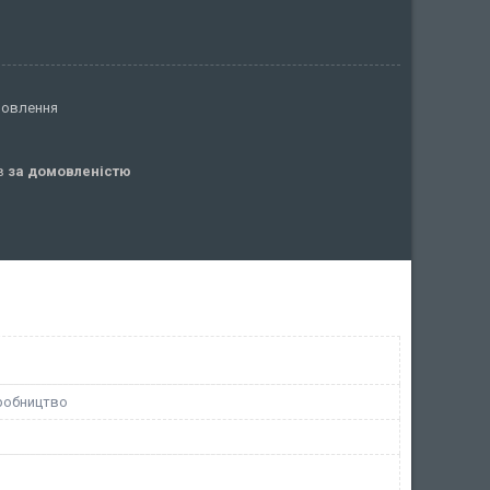
мовлення
ів
за домовленістю
робництво