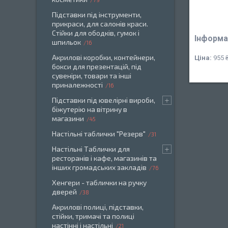
Підставки під інструменти,
прикраси, для салонів краси.
Стійки для ободків, гумок і
Інформа
шпильок
16
Акрилові коробки, контейнери,
Ціна:
955 
бокси для презентацій, під
сувеніри, товари та інші
приналежності
16
Підставки під ювелірні вироби,
біжутерію на вітрину в
магазини
45
Настільні таблички "Резерв"
31
Настільні Таблички для
ресторанів і кафе, магазинів та
інших громадських закладів
76
Хенгери - таблички на ручку
дверей
38
Акрилові полиці, підставки,
стійки, тримачі та полиці
настінні і настільні
21