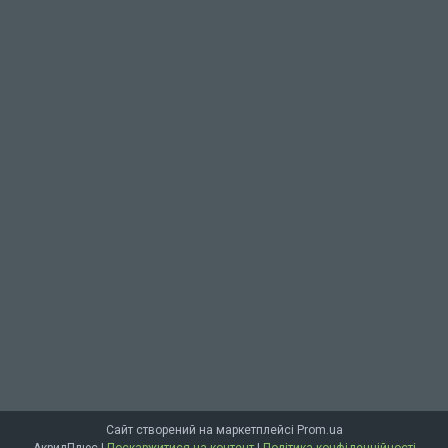
Сайт створений на маркетплейсі
Prom.ua
АкрилПлюс |
Поскаржитися на контент
|
Політика конфіденційності