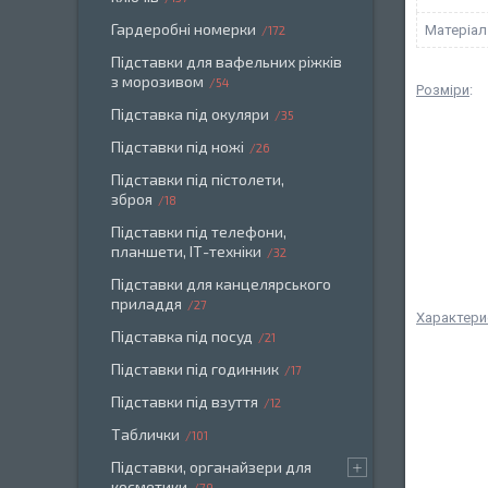
Гардеробні номерки
Матеріал
172
Підставки для вафельних ріжків
з морозивом
54
Розміри
:
Підставка під окуляри
35
Підставки під ножі
26
Підставки під пістолети,
зброя
18
Підставки під телефони,
планшети, ІТ-техніки
32
Підставки для канцелярського
приладдя
27
Характери
Підставка під посуд
21
Підставки під годинник
17
Підставки під взуття
12
Таблички
101
Підставки, органайзери для
косметики
79