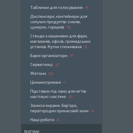
Таблички для голосування
15
Диспенсери, контейнери для
сипучих продуктів: снеків,
цукерок, горішків
10
Стенди з кишенями для фірм,
магазинів, офісів, громадських
установ. Кутки споживача
9
Барні організатори
17
Серветниці
22
Жетони
20
Цінникотримачі
7
Підставки під лаки для нігтів
настільні і настінні
25
Захисні екрани, бар'єри,
перегородки прикасовій зони
11
Наші роботи
2
ВІДГУКИ