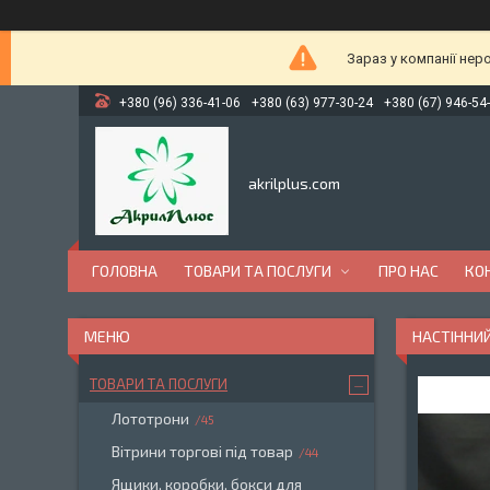
Зараз у компанії нер
+380 (96) 336-41-06
+380 (63) 977-30-24
+380 (67) 946-54
akrilplus.com
ГОЛОВНА
ТОВАРИ ТА ПОСЛУГИ
ПРО НАС
КО
НАСТІННИ
ТОВАРИ ТА ПОСЛУГИ
Лототрони
45
Вітрини торгові під товар
44
Ящики, коробки, бокси для