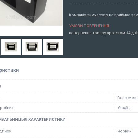
Компанія тимчасово не приймає за
повернення товару протягом 14 дн
ристики
І
к
Власне ви
иробник
Україна
УВАЛЬНИЦЬКІ ХАРАКТЕРИСТИКИ
ідтінок
Чорний