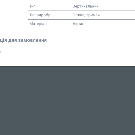
Тип
Вертикальний
Тип виробу
Полка, тримач
Матеріал
Акрил
ція для замовлення
₴