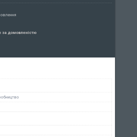
мовлення
ів
за домовленістю
робництво