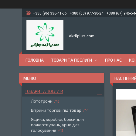
+380 (96) 336-41-06
+380 (63) 977-30-24
+380 (67) 946-54
akrilplus.com
ГОЛОВНА
ТОВАРИ ТА ПОСЛУГИ
ПРО НАС
КО
НАСТІННИ
ТОВАРИ ТА ПОСЛУГИ
Лототрони
45
Вітрини торгові під товар
44
Ящики, коробки, бокси для
пожертвувань, урни для
голосування
45