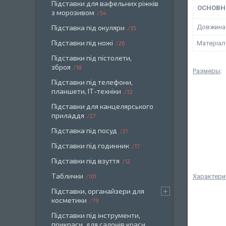
Підставки для вафельних ріжків
ОСНОВН
з морозивом
54
Підставка під окуляри
Довжина
35
Підставки під ножі
Матеріал
26
Підставки під пістолети,
зброя
18
Размеры
:
Підставки під телефони,
планшети, ІТ-техніки
32
Підставки для канцелярського
приладдя
27
Підставка під посуд
21
Підставки під годинник
17
Підставки під взуття
12
Таблички
Характери
101
Підставки, органайзери для
косметики
79
Підставки під інструменти,
прикраси, для салонів краси.