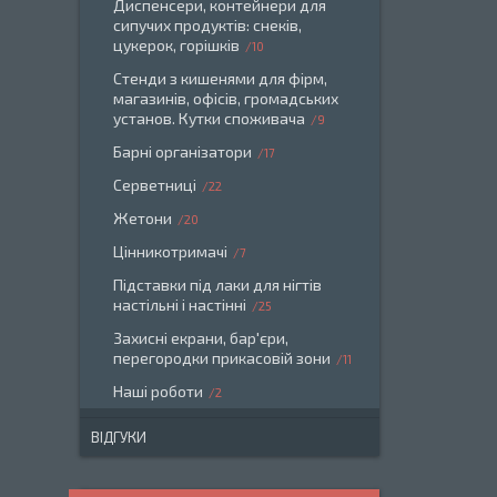
Диспенсери, контейнери для
сипучих продуктів: снеків,
цукерок, горішків
10
Стенди з кишенями для фірм,
магазинів, офісів, громадських
установ. Кутки споживача
9
Барні організатори
17
Серветниці
22
Жетони
20
Цінникотримачі
7
Підставки під лаки для нігтів
настільні і настінні
25
Захисні екрани, бар'єри,
перегородки прикасовій зони
11
Наші роботи
2
ВІДГУКИ