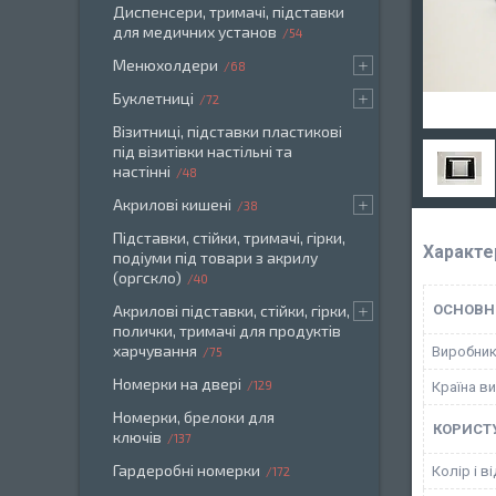
Диспенсери, тримачі, підставки
для медичних установ
54
Менюхолдери
68
Буклетниці
72
Візитниці, підставки пластикові
під візитівки настільні та
настінні
48
Акрилові кишені
38
Підставки, стійки, тримачі, гірки,
Характе
подіуми під товари з акрилу
(оргскло)
40
Акрилові підставки, стійки, гірки,
ОСНОВН
полички, тримачі для продуктів
харчування
Виробни
75
Номерки на двері
129
Країна в
Номерки, брелоки для
КОРИСТ
ключів
137
Гардеробні номерки
Колір і в
172