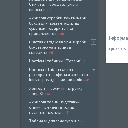
Стійки для ободків, гумок і
шпильок
16
Акрилові коробки, контейнери,
бокси для презентацій, під
сувеніри, товари та інші
приналежності
16
Інформа
Підставки під ювелірні вироби,
біжутерію на вітрину в
Ціна:
975 
магазини
45
Настільні таблички "Резерв"
31
Настільні Таблички для
ресторанів і кафе, магазинів та
інших громадських закладів
76
Хенгери - таблички на ручку
дверей
38
Акрилові полиці, підставки,
стійки, тримачі та полиці
настінні і настільні
21
Таблички для голосування
15