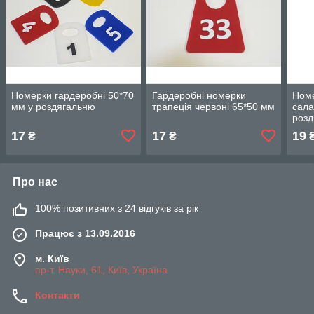
Номерки гардеробні 50*70
Гардеробні номерки
Номе
мм у роздягальню
трапеція червоні 65*50 мм
сала
роз
17
17
19
₴
₴
Про нас
100% позитивних з 24 відгуків за рік
Працює з 13.09.2016
м. Київ
пр-т. Науки, 61, Київ, Україна
Контакти