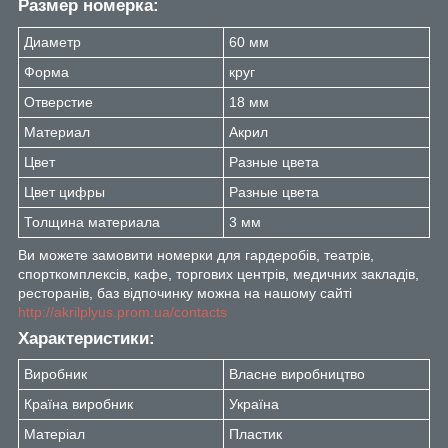
Размер номерка:
Диаметр
60 мм
Форма
круг
Отверстие
18 мм
Материал
Акрил
Цвет
Разные цвета
Цвет цифры
Разные цвета
Толщина материала
3 мм
Ви можете замовити номерки для гардеробів, театрів,
спорткомплексів, кафе, торгових центрів, медичних закладів,
ресторанів, баз відпочинку можна на нашому сайті
http://akrilplyus.prom.ua/contacts
Характеристики:
Виробник
Власне виробництво
Країна виробник
Україна
Матеріал
Пластик