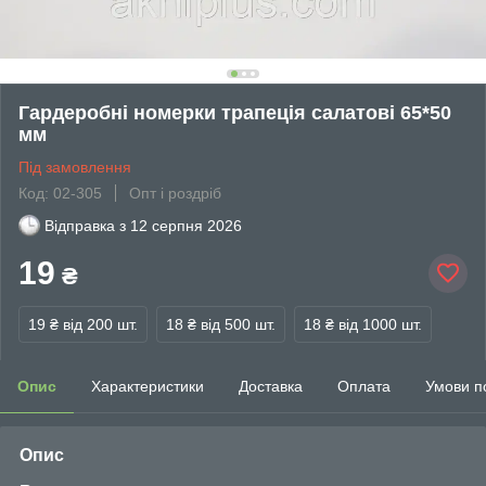
Гардеробні номерки трапеція салатові 65*50
мм
Під замовлення
Код: 02-305
Опт і роздріб
Відправка з
12 серпня 2026
19
₴
19 ₴
від 200 шт.
18 ₴
від 500 шт.
18 ₴
від 1000 шт.
Опис
Характеристики
Доставка
Оплата
Умови п
Опис