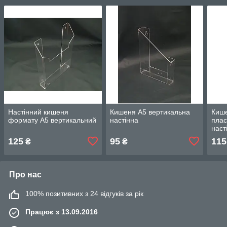
Настінний кишеня
Кишеня А5 вертикальна
Кише
формату А5 вертикальний
настінна
плас
наст
125
95
115
₴
₴
Про нас
100% позитивних з 24 відгуків за рік
Працює з 13.09.2016