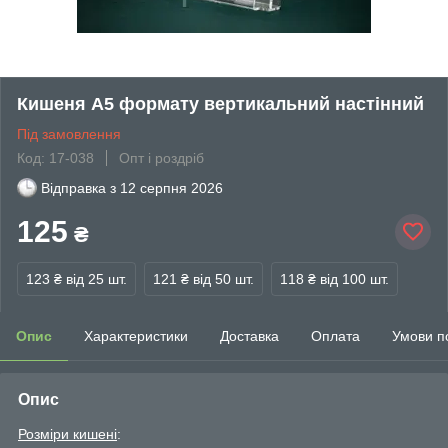
Кишеня А5 формату вертикальний настінний
Під замовлення
Код: 17-038
Опт і роздріб
Відправка з
12 серпня 2026
125
₴
123 ₴
від 25 шт.
121 ₴
від 50 шт.
118 ₴
від 100 шт.
Опис
Характеристики
Доставка
Оплата
Умови п
Опис
Розміри кишені
: