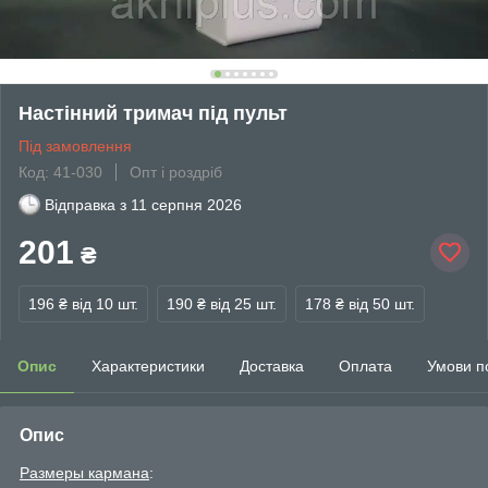
Настінний тримач під пульт
Під замовлення
Код: 41-030
Опт і роздріб
Відправка з
11 серпня 2026
201
₴
196 ₴
від 10 шт.
190 ₴
від 25 шт.
178 ₴
від 50 шт.
Опис
Характеристики
Доставка
Оплата
Умови п
Опис
Размеры кармана
: