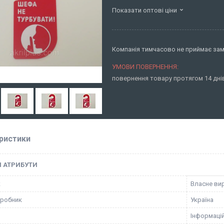
Показати оптові ціни
Компанія тимчасово не приймає за
повернення товару протягом 14 дн
ристики
І АТРИБУТИ
к
Власне ви
иробник
Україна
Інформацій