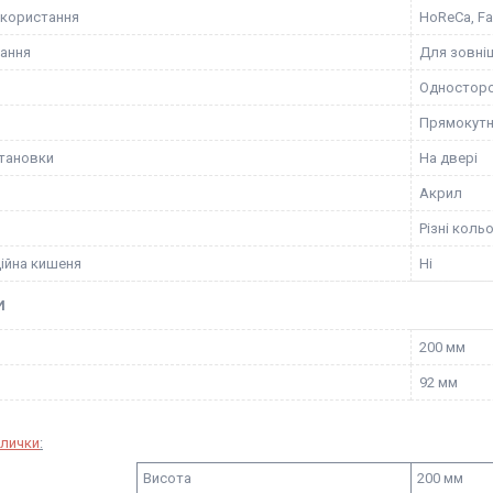
користання
HoReCa, Fa
ання
Для зовні
Одностор
Прямокут
становки
На двері
Акрил
Різні коль
ійна кишеня
Ні
И
200 мм
92 мм
блички
:
Висота
200 мм