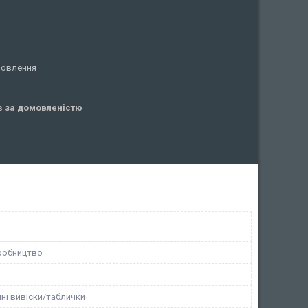
мовлення
ів
за домовленістю
робництво
ні вивіски/таблички