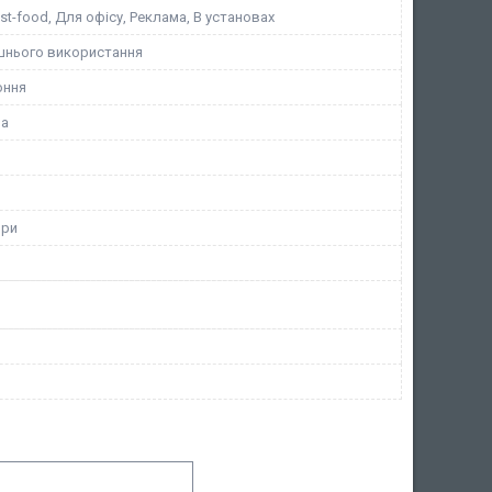
st-food, Для офісу, Реклама, В установах
шнього використання
оння
на
ори