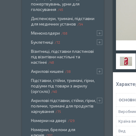
пожертвувань, урни для
голосування
45
Диспенсери, тримачі, підставки
для медичних установ
54
Менюхолдери
68
Буклетниці
72
Візитниці, підставки пластикові
під візитівки настільні та
настінні
48
Акрилові кишені
38
Підставки, стійки, тримачі, гірки,
Характе
подіуми під товари з акрилу
(оргскло)
40
Акрилові підставки, стійки, гірки,
ОСНОВН
полички, тримачі для продуктів
харчування
Виробни
75
Номерки на двері
129
Країна в
Номерки, брелоки для
Вид
ключів
137