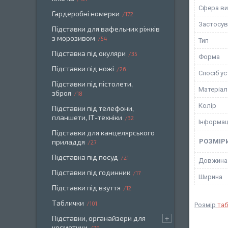
Сфера ви
Гардеробні номерки
172
Застосув
Підставки для вафельних ріжків
з морозивом
54
Тип
Підставка під окуляри
35
Форма
Підставки під ножі
26
Спосіб у
Підставки під пістолети,
Матеріал
зброя
18
Колір
Підставки під телефони,
планшети, ІТ-техніки
32
Інформац
Підставки для канцелярського
приладдя
РОЗМІР
27
Підставка під посуд
21
Довжина
Підставки під годинник
17
Ширина
Підставки під взуття
12
Таблички
101
Розмір
та
Підставки, органайзери для
косметики
79