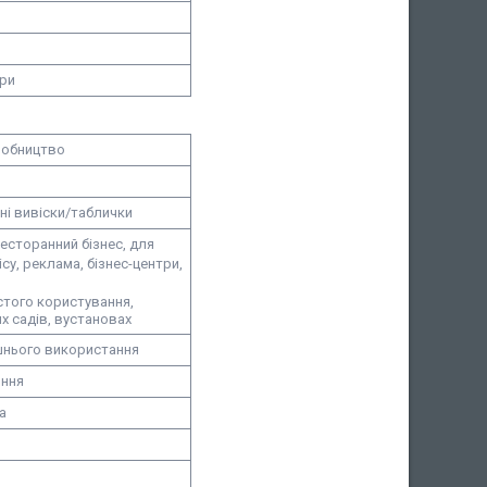
ори
робництво
ні вивіски/таблички
есторанний бізнес, для
су, реклама, бізнес-центри,
того користування,
х садів, в
установах
шнього використання
ння
а