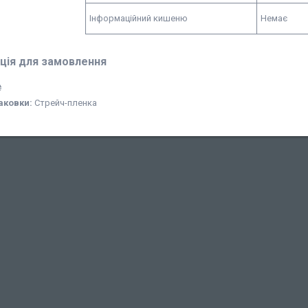
Інформаційний кишеню
Немає
ція для замовлення
₴
аковки:
Стрейч-пленка