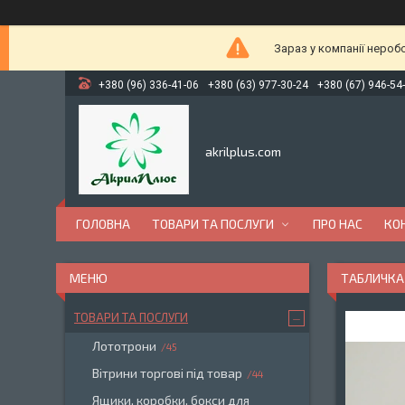
Зараз у компанії нероб
+380 (96) 336-41-06
+380 (63) 977-30-24
+380 (67) 946-54
akrilplus.com
ГОЛОВНА
ТОВАРИ ТА ПОСЛУГИ
ПРО НАС
КО
ТАБЛИЧКА 
ТОВАРИ ТА ПОСЛУГИ
Лототрони
45
Вітрини торгові під товар
44
Ящики, коробки, бокси для