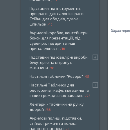
Підставки під інструменти,
прикраси, для салонів краси.
Стійки для ободків, гумок і
шпильок
16
Характери
Акрилові коробки, контейнери,
бокси для презентацій, під
сувеніри, товари та інші
приналежності
16
Підставки під ювелірні вироби,
біжутерію на вітрину в
магазини
45
Настільні таблички "Резерв"
31
Настільні Таблички для
ресторанів і кафе, магазинів та
інших громадських закладів
76
Хенгери - таблички на ручку
дверей
38
Акрилові полиці, підставки,
стійки, тримачі та полиці
настінні і настільні
21