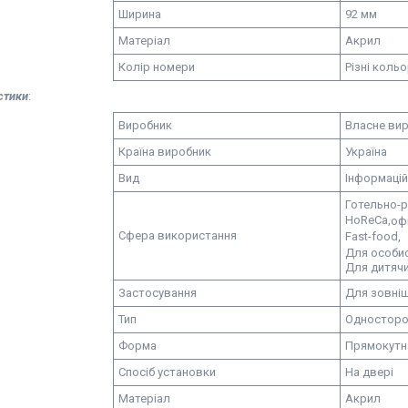
Ширина
92 мм
Матеріал
Акрил
Колір номери
Різні коль
стики
:
Виробник
Власне ви
Країна виробник
Україна
Вид
Інформацій
Готельно-р
HoReCa,
офі
Сфера використання
Fast-food,
Для особис
Для дитячи
Застосування
Для зовні
Тип
Односторо
Форма
Прямокутн
Спосіб установки
На двері
Матеріал
Акрил