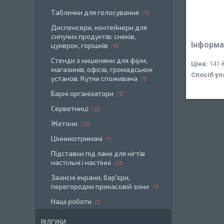
Таблички для голосування
15
Диспенсери, контейнери для
сипучих продуктів: снеків,
Інформа
цукерок, горішків
10
Стенди з кишенями для фірм,
Ціна:
141 
магазинів, офісів, громадських
Спосіб уп
установ. Кутки споживача
9
Барні організатори
17
Серветниці
22
Жетони
20
Цінникотримачі
7
Підставки під лаки для нігтів
настільні і настінні
25
Захисні екрани, бар'єри,
перегородки прикасовій зони
11
Наші роботи
2
ВІДГУКИ