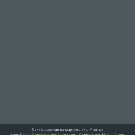
Сайт створений на маркетплейсі
Prom.ua
АкрилПлюс |
Поскаржитися на контент
|
Політика конфіденційності