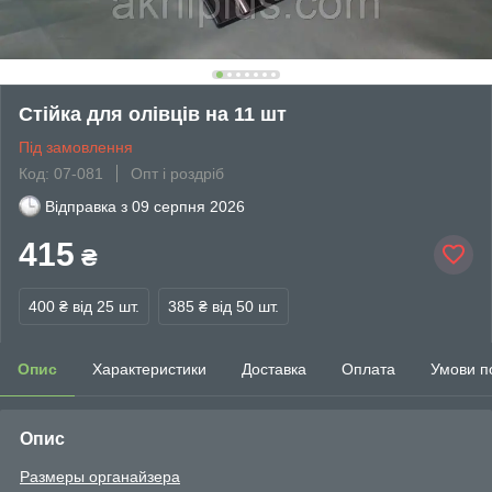
Стійка для олівців на 11 шт
Під замовлення
Код: 07-081
Опт і роздріб
Відправка з
09 серпня 2026
415
₴
400 ₴
від 25 шт.
385 ₴
від 50 шт.
Опис
Характеристики
Доставка
Оплата
Умови п
Опис
Размеры органайзера