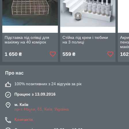
Підставка під олівці для
Стійка під крем і тюбики
Акри
макіяжу на 40 комірок
на 3 полиці
пенз
макі
1 650
559
162
₴
₴
Про нас
100% позитивних з 24 відгуків за рік
Працює з 13.09.2016
м. Київ
пр-т. Науки, 61, Київ, Україна
Контакти