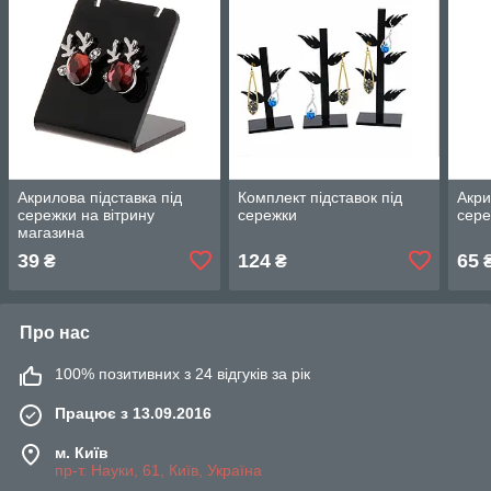
Акрилова підставка під
Комплект підставок під
Акри
сережки на вітрину
сережки
сер
магазина
39
124
65
₴
₴
Про нас
100% позитивних з 24 відгуків за рік
Працює з 13.09.2016
м. Київ
пр-т. Науки, 61, Київ, Україна