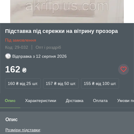
Підставка під сережки на вітрину прозора
Під замовлення
Код: 29-032
Опт і роздріб
Відправка з
12 серпня 2026
162
₴
160 ₴
від 25 шт.
157 ₴
від 50 шт.
155 ₴
від 100 шт.
Опис
Характеристики
Доставка
Оплата
Умови п
Опис
Розміри підставки
: