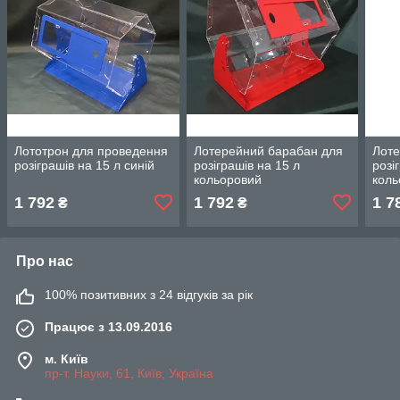
Лототрон для проведення
Лотерейний барабан для
Лоте
розіграшів на 15 л синій
розіграшів на 15 л
розі
кольоровий
коль
1 792
1 792
1 7
₴
₴
Про нас
100% позитивних з 24 відгуків за рік
Працює з 13.09.2016
м. Київ
пр-т. Науки, 61, Київ, Україна