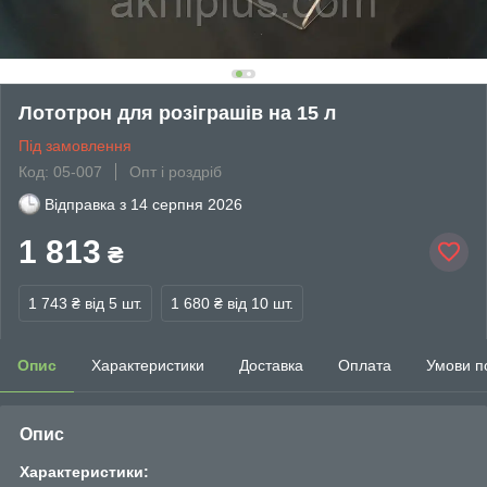
Лототрон для розіграшів на 15 л
Під замовлення
Код: 05-007
Опт і роздріб
Відправка з
14 серпня 2026
1 813
₴
1 743 ₴
від 5 шт.
1 680 ₴
від 10 шт.
Опис
Характеристики
Доставка
Оплата
Умови п
Опис
Характеристики: