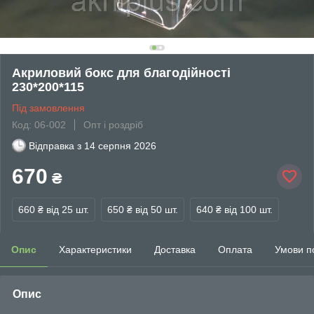
Акриловий бокс для благодійності
230*200*115
Під замовлення
Код: 06-002
Опт і роздріб
Відправка з
14 серпня 2026
670
₴
660 ₴
від 25 шт.
650 ₴
від 50 шт.
640 ₴
від 100 шт.
Опис
Характеристики
Доставка
Оплата
Умови п
Опис