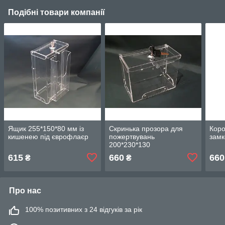
Подібні товари компанії
Ящик 255*150*80 мм із
Скринька прозора для
Коро
кишенею під єврофлаєр
пожертвувань
замк
200*230*130
615
660
660
₴
₴
Про нас
100% позитивних з 24 відгуків за рік