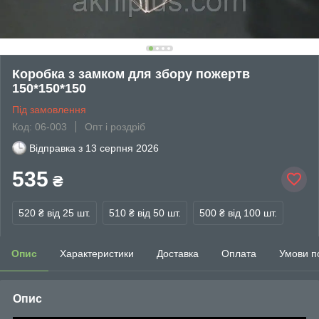
Коробка з замком для збору пожертв
150*150*150
Під замовлення
Код: 06-003
Опт і роздріб
Відправка з
13 серпня 2026
535
₴
520 ₴
від 25 шт.
510 ₴
від 50 шт.
500 ₴
від 100 шт.
Опис
Характеристики
Доставка
Оплата
Умови п
Опис