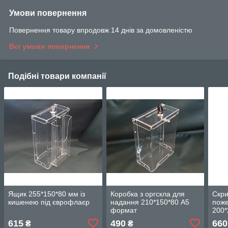
Умови повернення
Повернення товару впродовж 14 днів за домовленістю
Всі умови повернення
Подібні товари компанії
Ящик 255*150*80 мм із
Коробка з оргскла для
Скри
кишенею під єврофлаєр
надання 210*150*80 А5
поже
формат
200*
615
490
660
₴
₴