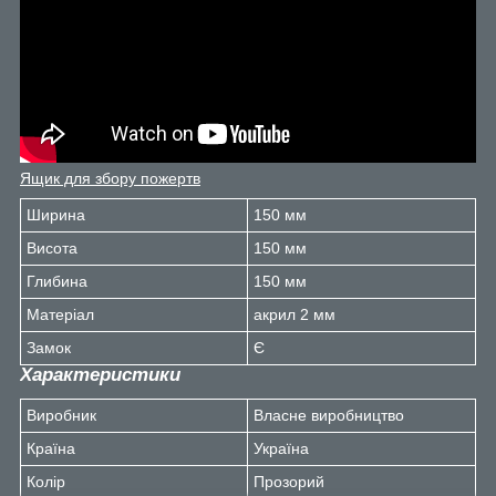
Ящик для збору пожертв
Ширина
150 мм
Висота
150 мм
Глибина
150 мм
Матеріал
акрил 2 мм
Замок
Є
Характеристики
Виробник
Власне виробництво
Країна
Україна
Колір
Прозорий