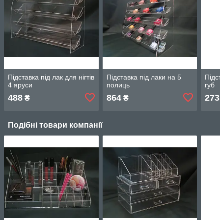
Підставка під лак для нігтів
Підставка під лаки на 5
Підс
4 яруси
полиць
губ
488
864
273
₴
₴
Подібні товари компанії