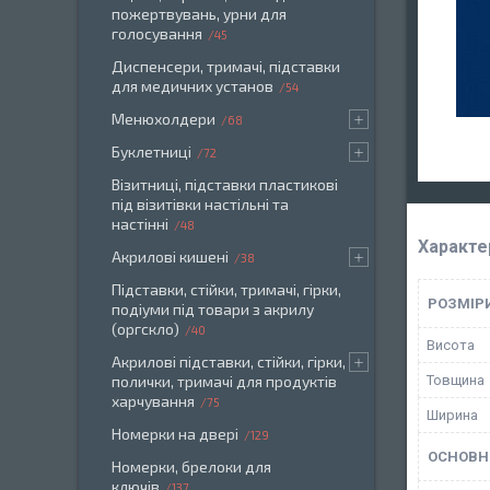
пожертвувань, урни для
голосування
45
Диспенсери, тримачі, підставки
для медичних установ
54
Менюхолдери
68
Буклетниці
72
Візитниці, підставки пластикові
під візитівки настільні та
настінні
48
Характе
Акрилові кишені
38
Підставки, стійки, тримачі, гірки,
РОЗМІР
подіуми під товари з акрилу
(оргскло)
40
Висота
Акрилові підставки, стійки, гірки,
полички, тримачі для продуктів
Товщина
харчування
75
Ширина
Номерки на двері
129
ОСНОВН
Номерки, брелоки для
ключів
137