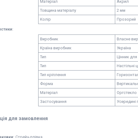
Матеріал
Акрил
Товщина матеріалу
2 мм
Колір
Прозорий
истики
:
Виробник
Власне ви
Країна виробник
Україна
Тип
Цінник для
Тип
Настільні ц
Тип кріплення
Горизонта
Форма
Вертикальн
Матеріал
Оргстекло
Застосування
Усередині 
ція для замовлення
аковки:
Стрейч-плівка