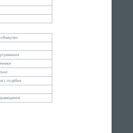
робництво
 утримання
інники
льне
а L-подібна
приміщення