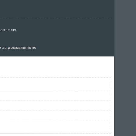
мовлення
ів
за домовленістю