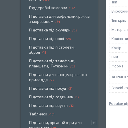
Тип
Гардеробні номерки
172
Виробни
Підставки для вафельних ріжків
Тип кріп
з морозивом
54
Підставка під окуляри
Матеріал
35
Підставки під ножі
Країна в
26
Підставки під пістолети,
Колір
зброя
18
Вид
Підставки під телефони,
планшети, ІТ-техніки
Форма
32
Підставки для канцелярського
КОРИСТ
приладдя
27
Підставка під посуд
Спосіб к
21
Підставки під годинник
17
Розміри ці
Підставки під взуття
12
Таблички
101
Підставки, органайзери для
косметики
79