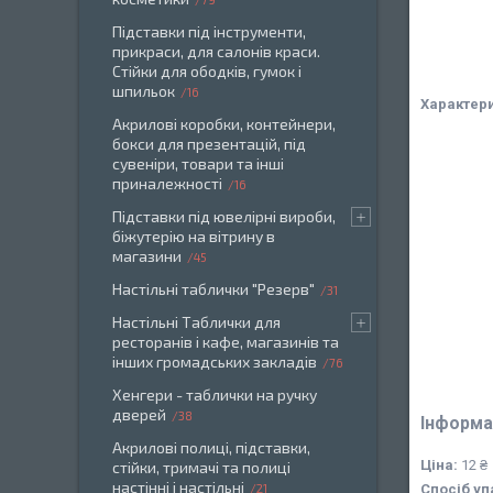
Підставки під інструменти,
прикраси, для салонів краси.
Стійки для ободків, гумок і
шпильок
16
Характер
Акрилові коробки, контейнери,
бокси для презентацій, під
сувеніри, товари та інші
приналежності
16
Підставки під ювелірні вироби,
біжутерію на вітрину в
магазини
45
Настільні таблички "Резерв"
31
Настільні Таблички для
ресторанів і кафе, магазинів та
інших громадських закладів
76
Хенгери - таблички на ручку
дверей
38
Інформа
Акрилові полиці, підставки,
Ціна:
12 ₴
стійки, тримачі та полиці
настінні і настільні
21
Спосіб уп