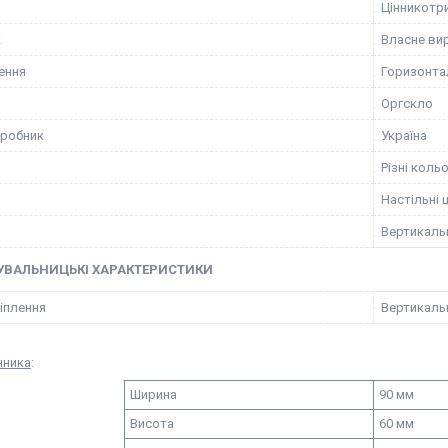
Цінникотр
к
Власне ви
лення
Горизонта
Оргскло
иробник
Україна
Різні коль
Настільні 
Вертикальн
УВАЛЬНИЦЬКІ ХАРАКТЕРИСТИКИ
ріплення
Вертикаль
нника
:
Ширина
90 мм
Висота
60 мм