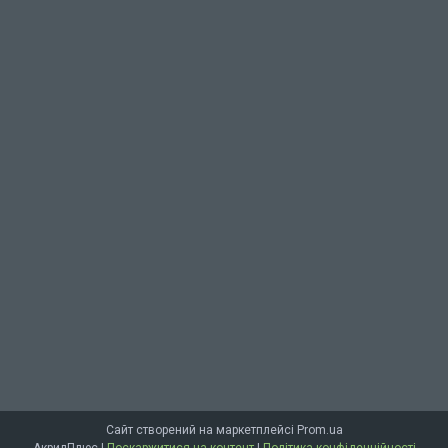
Сайт створений на маркетплейсі
Prom.ua
АкрилПлюс |
Поскаржитися на контент
|
Політика конфіденційності