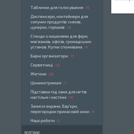
Таблички для голосування
15
Диспенсери, контейнери для
сипучих продуктів: снеків,
цукерок, горішків
10
Стенди з кишенями для фірм,
магазинів, офісів, громадських
установ. Кутки споживача
9
Барні організатори
17
Серветниці
22
Жетони
20
Цінникотримачі
7
Підставки під лаки для нігтів
настільні і настінні
25
Захисні екрани, бар'єри,
перегородки прикасовій зони
11
Наші роботи
2
ВІДГУКИ