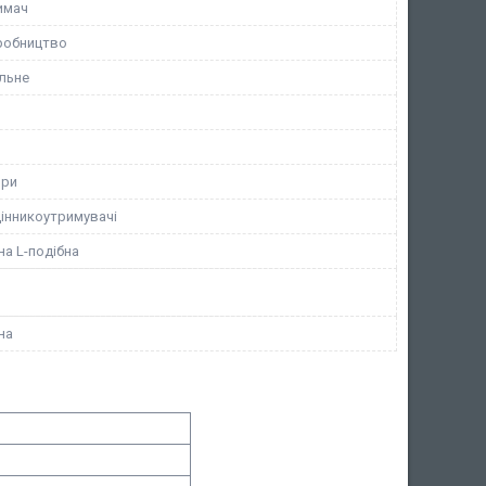
имач
робництво
льне
ори
цінникоутримувачі
а L-подібна
на