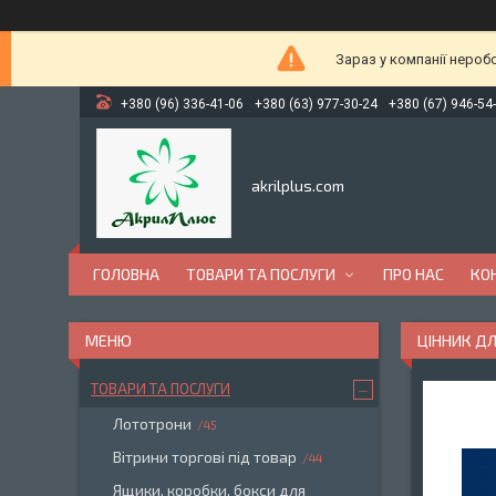
Зараз у компанії нероб
+380 (96) 336-41-06
+380 (63) 977-30-24
+380 (67) 946-54
akrilplus.com
ГОЛОВНА
ТОВАРИ ТА ПОСЛУГИ
ПРО НАС
КО
ЦІННИК ДЛ
ТОВАРИ ТА ПОСЛУГИ
Лототрони
45
Вітрини торгові під товар
44
Ящики, коробки, бокси для