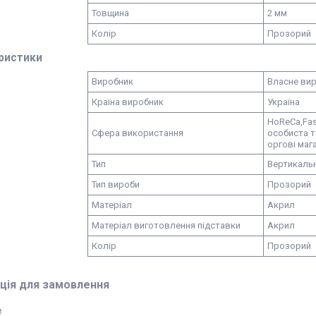
Товщина
2 мм
Колір
Прозорий
ристики
Виробник
Власне ви
Країна виробник
Україна
HoReCa,
Fas
Сфера використання
особиста т
оргові маг
Тип
Вертикаль
Тип вироби
Прозорий
Матеріал
Акрил
Матеріал виготовлення підставки
Акрил
Колір
Прозорий
ція для замовлення
₴