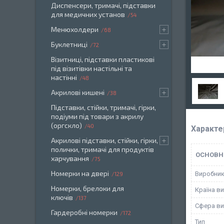
Диспенсери, тримачі, підставки
для медичних установ
54
Менюхолдери
68
Буклетниці
72
Візитниці, підставки пластикові
під візитівки настільні та
настінні
48
Акрилові кишені
38
Підставки, стійки, тримачі, гірки,
подіуми під товари з акрилу
(оргскло)
40
Характе
Акрилові підставки, стійки, гірки,
полички, тримачі для продуктів
ОСНОВН
харчування
75
Номерки на двері
Виробни
129
Номерки, брелоки для
Країна в
ключів
137
Сфера ви
Гардеробні номерки
172
Тип