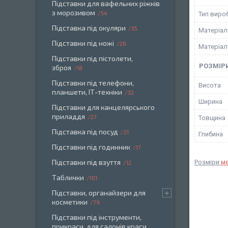
Підставки для вафельних ріжків
з морозивом
54
Тип виро
Підставка під окуляри
35
Матеріал
Підставки під ножі
26
Матеріал
Підставки під пістолети,
РОЗМІР
зброя
18
Підставки під телефони,
Висота
планшети, ІТ-техніки
32
Ширина
Підставки для канцелярського
приладдя
27
Товщина
Підставка під посуд
21
Глибина
Підставки під годинник
17
Підставки під взуття
Розміри
м
12
Таблички
101
Підставки, органайзери для
косметики
79
Підставки під інструменти,
прикраси, для салонів краси.