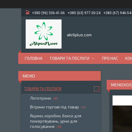
+380 (96) 336-41-06
+380 (63) 977-30-24
+380 (67) 946-54
akrilplus.com
ГОЛОВНА
ТОВАРИ ТА ПОСЛУГИ
ПРО НАС
КО
МЕНЮХОЛД
ТОВАРИ ТА ПОСЛУГИ
Лототрони
45
Вітрини торгові під товар
44
Ящики, коробки, бокси для
пожертвувань, урни для
голосування
45