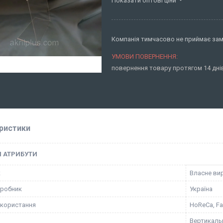
Показати оптові ціни
Компанія тимчасово не приймає за
повернення товару протягом 14 дн
ристики
І АТРИБУТИ
к
Власне ви
иробник
Україна
користання
HoReCa, Fa
Вертикаль