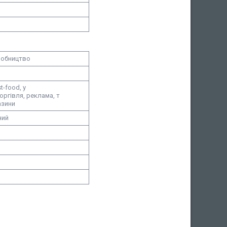
робництво
t-food, у
оргівля, р
еклама, т
азини
ний