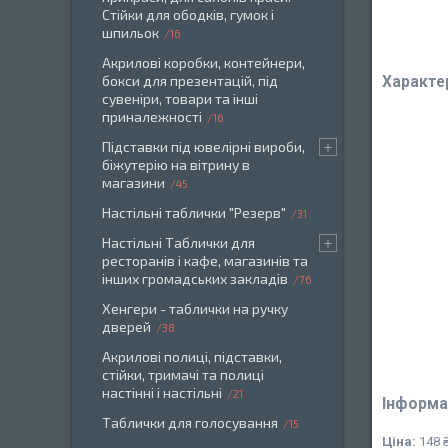
Стійки для ободків, гумок і
шпильок
16
Акрилові коробки, контейнери,
бокси для презентацій, під
Характе
сувеніри, товари та інші
приналежності
16
Підставки під ювелірні вироби,
біжутерію на вітрину в
магазини
45
Настільні таблички "Резерв"
31
Настільні Таблички для
ресторанів і кафе, магазинів та
інших громадських закладів
76
Хенгери - таблички на ручку
дверей
38
Акрилові полиці, підставки,
стійки, тримачі та полиці
настінні і настільні
21
Інформа
Таблички для голосування
15
Ціна:
148 