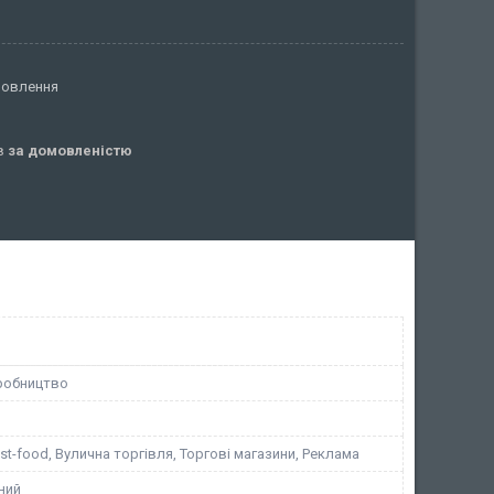
мовлення
ів
за домовленістю
робництво
st-food, Вулична торгівля, Торгові магазини, Реклама
ний