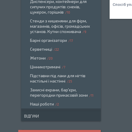
Диспенсери, контейнери для
Спосіб уп
сипучих продуктів: снеків,
цукерок, горішків
10
Стенди з кишенями для фірм,
магазинів, офісів, громадських
установ. Кутки споживача
9
Барні організатори
17
Серветниці
22
Жетони
20
Цінникотримачі
7
Підставки під лаки для нігтів
настільні і настінні
25
Захисні екрани, бар'єри,
перегородки прикасовій зони
11
Наші роботи
2
ВІДГУКИ