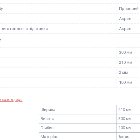
бу
Прозорий
Акрил
 виготовлення підставки
Акрил
И
300 мм
210 мм
2 мм
100 мм
енюхолдера
:
Ширина
210 мм
Висота
300 мм
Глибина
100 мм
Матеріал
Акрил