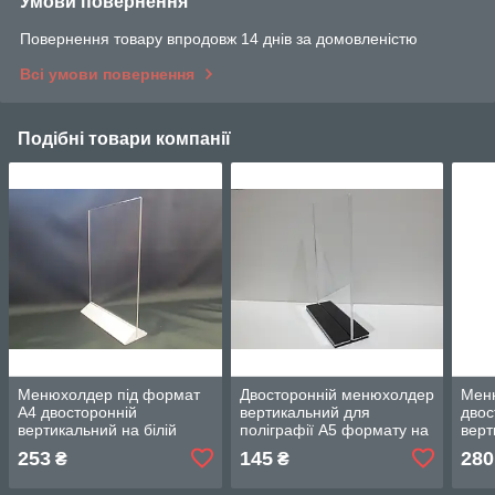
Умови повернення
Повернення товару впродовж 14 днів за домовленістю
Всі умови повернення
Подібні товари компанії
Менюхолдер під формат
Двосторонній менюхолдер
Мен
А4 двосторонній
вертикальний для
двос
вертикальний на білій
поліграфії А5 формату на
верт
трикутній ніжці
кольоровій плоскій ніжці
ніжц
253
145
280
₴
₴