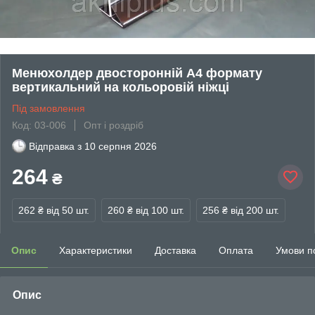
Менюхолдер двосторонній А4 формату
вертикальний на кольоровій ніжці
Під замовлення
Код: 03-006
Опт і роздріб
Відправка з
10 серпня 2026
264
₴
262 ₴
від 50 шт.
260 ₴
від 100 шт.
256 ₴
від 200 шт.
Опис
Характеристики
Доставка
Оплата
Умови п
Опис