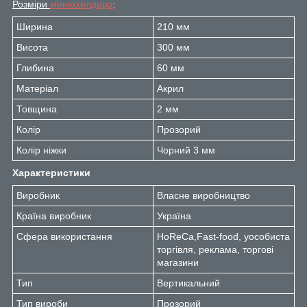
Розміри
менюхолдера
:
Ширина
210 мм
Висота
300 мм
Глибина
60 мм
Матеріал
Акрил
Товщина
2 мм
Колір
Прозорий
Колір ніжки
Чорний 3 мм
Характеристики
Виробник
Власне виробництво
Країна виробник
Україна
Сфера використання
HoReCa,
Fast-food, у
особиста
торгівля, р
еклама, т
оргові
магазини
Тип
Вертикальний
Тип вироби
Прозорий