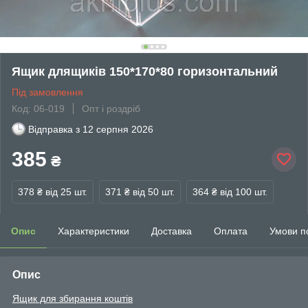
Ящик длящиків 150*170*80 горизонтальний
Під замовлення
Код: 06-019
Опт і роздріб
Відправка з
12 серпня 2026
385
₴
378 ₴
від 25 шт.
371 ₴
від 50 шт.
364 ₴
від 100 шт.
Опис
Характеристики
Доставка
Оплата
Умови п
Опис
Ящик для збирання коштів