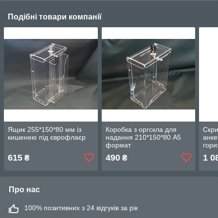
Подібні товари компанії
Ящик 255*150*80 мм із
Коробка з оргскла для
Скри
кишенею під єврофлаєр
надання 210*150*80 А5
анке
формат
гори
210*
615
490
1 0
₴
₴
Про нас
100% позитивних з 24 відгуків за рік