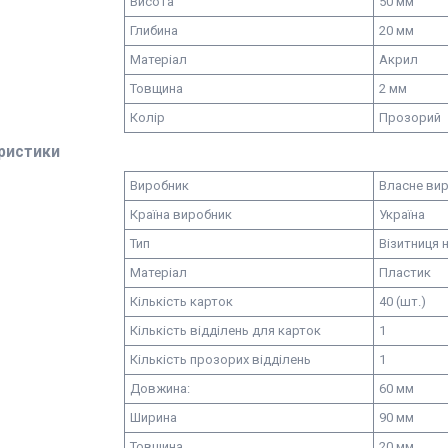
Висота
50 мм
Глибина
20 мм
Матеріал
Акрил
Товщина
2 мм
Колір
Прозорий
ристики
Виробник
Власне ви
Країна виробник
Україна
Тип
Візитниця 
Матеріал
Пластик
Кількість карток
40 (шт.)
Кількість відділень для карток
1
Кількість прозорих відділень
1
Довжина:
60 мм
Ширина
90 мм
Товщина
20 мм