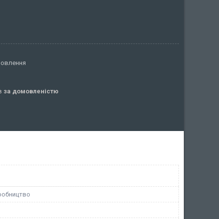
мовлення
ів
за домовленістю
робництво