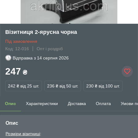
Візитниця 2-ярусна чорна
Під замовлення
Код: 12-016
Опт і роздріб
Відправка з
14 серпня 2026
247
₴
242 ₴
від 25 шт.
236 ₴
від 50 шт.
230 ₴
від 100 шт.
Опис
Характеристики
Доставка
Оплата
Умови п
Опис
Розміри візитниці
: