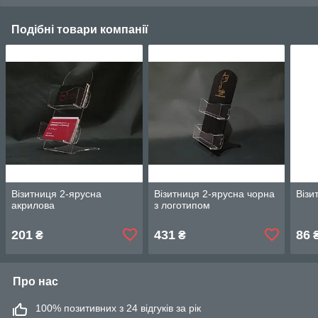
Подібні товари компанії
Візитниця 2-ярусна
Візитниця 2-ярусна чорна
Візи
акрилова
з логотипом
201
431
86
₴
₴
Про нас
100% позитивних з 24 відгуків за рік