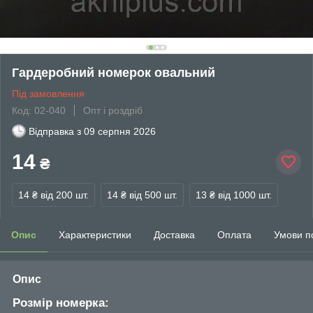
Гардеробний номерок овальний
Під замовлення
Код: 02-040
Опт і роздріб
Відправка з
09 серпня 2026
14
₴
14 ₴
від 200 шт.
14 ₴
від 500 шт.
13 ₴
від 1000 шт.
Опис
Характеристики
Доставка
Оплата
Умови п
Опис
Розмір номерка: