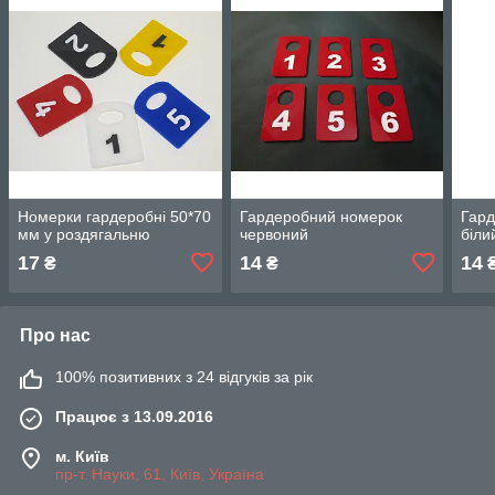
Номерки гардеробні 50*70
Гардеробний номерок
Гар
мм у роздягальню
червоний
біли
17
14
14
₴
₴
Про нас
100% позитивних з 24 відгуків за рік
Працює з 13.09.2016
м. Київ
пр-т. Науки, 61, Київ, Україна