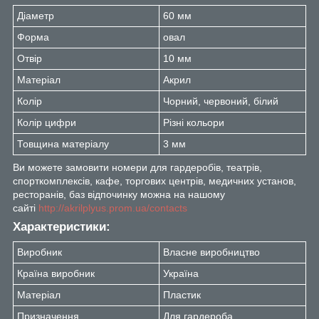
Діаметр
60 мм
Форма
овал
Отвір
10 мм
Матеріал
Акрил
Колір
Чорний, червоний, білий
Колір цифри
Різні кольори
Товщина матеріалу
3 мм
Ви можете замовити номери для гардеробів, театрів,
спорткомплексів, кафе, торгових центрів, медичних установ,
ресторанів, баз відпочинку можна на нашому
сайті
http://akrilplyus.prom.ua/contacts
Характеристики:
Виробник
Власне виробництво
Країна виробник
Україна
Матеріал
Пластик
Призначення
Для гардероба