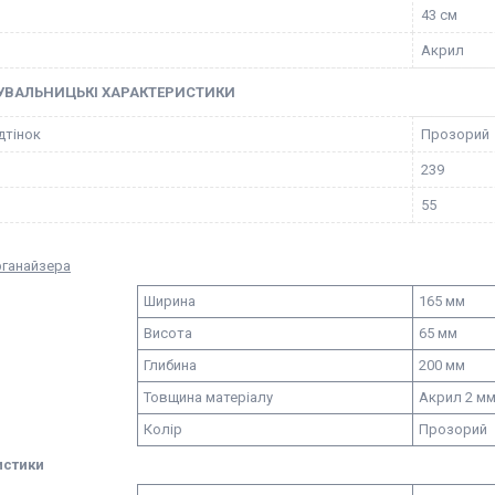
43 см
Акрил
УВАЛЬНИЦЬКІ ХАРАКТЕРИСТИКИ
ідтінок
Прозорий
239
55
рганайзера
Ширина
165 мм
Висота
65 мм
Глибина
200 мм
Товщина матеріалу
Акрил 2 м
Колір
Прозорий
истики