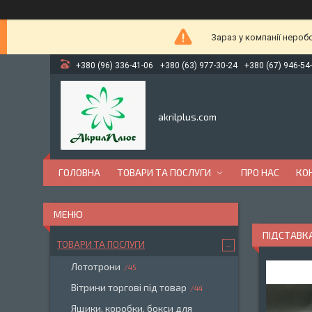
Зараз у компанії нероб
+380 (96) 336-41-06
+380 (63) 977-30-24
+380 (67) 946-54
akrilplus.com
ГОЛОВНА
ТОВАРИ ТА ПОСЛУГИ
ПРО НАС
КО
ПІДСТАВКА
ТОВАРИ ТА ПОСЛУГИ
Лототрони
45
Вітрини торгові під товар
44
Ящики, коробки, бокси для