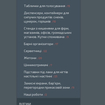
Таблички для голосування
15
Диспенсери, контейнери для
сипучих продуктів: снеків,
цукерок, горішків
10
Стенди з кишенями для фірм,
магазинів, офісів, громадських
установ. Кутки споживача
9
Барні організатори
17
Серветниці
22
Жетони
20
Цінникотримачі
7
Підставки під лаки для нігтів
настільні і настінні
25
Захисні екрани, бар'єри,
перегородки прикасовій зони
11
Наші роботи
2
ВІДГУКИ