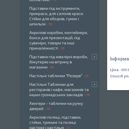
Підставки під інструменти,
прикраси, для салонів краси.
Стійки для ободків, гумок і
шпильок
16
Акрилові коробки, контейнери,
бокси для презентацій, під
сувеніри, товари та інші
приналежності
16
Підставки під ювелірні вироби,
Інформа
біжутерію на вітрину в
магазини
45
Ціна:
488 
Настільні таблички "Резерв"
31
Спосіб уп
Настільні Таблички для
ресторанів і кафе, магазинів та
інших громадських закладів
76
Хенгери - таблички на ручку
дверей
38
Акрилові полиці, підставки,
стійки, тримачі та полиці
настінні і настільні
21