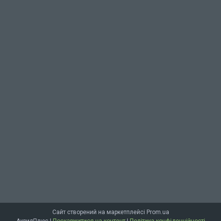
Сайт створений на маркетплейсі
Prom.ua
АкрилПлюс |
Поскаржитися на контент
|
Політика конфіденційності