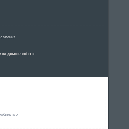
мовлення
ів
за домовленістю
робництво