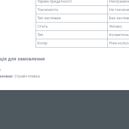
Термін придатності
Неогранич
Токсичність
Не токсич
Тип застежки
Без засте
Стать
Унісекс
Тип
Косметичк
Колір
Різні коль
ція для замовлення
₴
аковки:
Стрейч-плівка