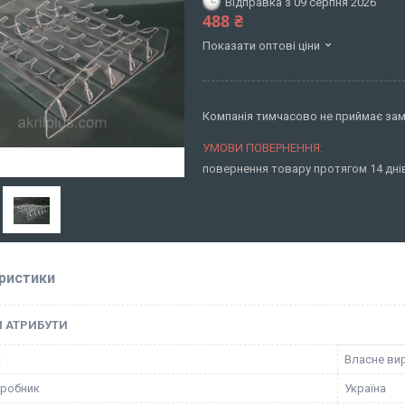
Відправка з 09 серпня 2026
488 ₴
Показати оптові ціни
Компанія тимчасово не приймає за
повернення товару протягом 14 дн
ристики
І АТРИБУТИ
к
Власне ви
иробник
Україна