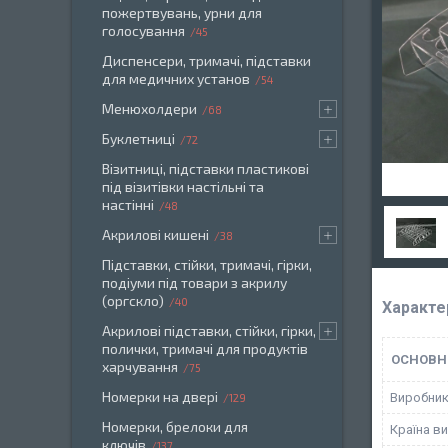
пожертвувань, урни для
голосування
45
Диспенсери, тримачі, підставки
для медичних установ
54
Менюхолдери
68
Буклетниці
72
Візитниці, підставки пластикові
під візитівки настільні та
настінні
48
Акрилові кишені
38
Підставки, стійки, тримачі, гірки,
подіуми під товари з акрилу
(оргскло)
40
Характе
Акрилові підставки, стійки, гірки,
полички, тримачі для продуктів
ОСНОВН
харчування
75
Номерки на двері
Виробни
129
Номерки, брелоки для
Країна в
ключів
137