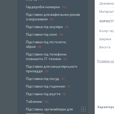
Довжина
Гардеробні номерки
172
Матеріал
Підставки для вафельних ріжків
з морозивом
54
КОРИСТ
Підставка під окуляри
35
Колір і в
Підставки під ножі
26
Ширина
Підставки під пістолети,
зброя
18
Висота
Підставки під телефони,
планшети, ІТ-техніки
32
Розміри о
Підставки для канцелярського
приладдя
27
Підставка під посуд
21
Підставки під годинник
17
Підставки під взуття
12
Таблички
101
Характер
Підставки, органайзери для
косметики
79