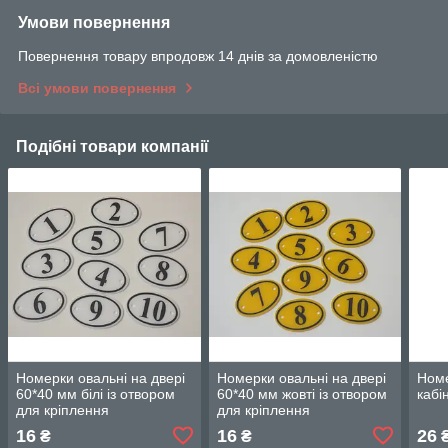
Умови повернення
Повернення товару впродовж 14 днів за домовленістю
Всі умови повернення
Подібні товари компанії
Номерки овальні на двері
Номерки овальні на двері
Номе
60*40 мм білі із отвором
60*40 мм жовті із отвором
кабі
для кріплення
для кріплення
16
16
26
₴
₴