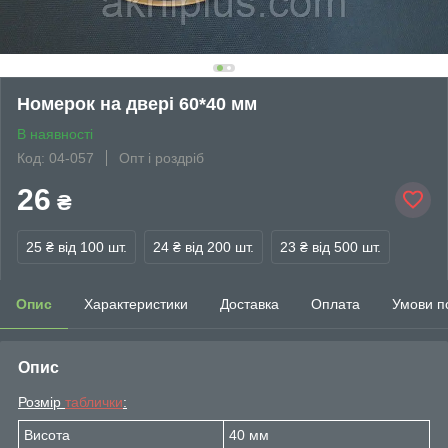
Номерок на двері 60*40 мм
В наявності
Код: 04-057
Опт і роздріб
26
₴
25 ₴
від 100 шт.
24 ₴
від 200 шт.
23 ₴
від 500 шт.
Опис
Характеристики
Доставка
Оплата
Умови п
Опис
Розмір
таблички
:
Висота
40 мм