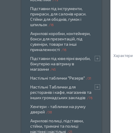
Підставки під інструменти,
прикраси, для салонів краси.
Стійки для ободків, гумок і
шпильок
16
Акрилові коробки, контейнери,
бокси для презентацій, під
сувеніри, товари та інші
приналежності
16
Характери
Підставки під ювелірні вироби,
біжутерію на вітрину в
магазини
45
Настільні таблички "Резерв"
31
Настільні Таблички для
ресторанів і кафе, магазинів та
інших громадських закладів
76
Хенгери - таблички на ручку
дверей
38
Акрилові полиці, підставки,
стійки, тримачі та полиці
настінні і настільні
21