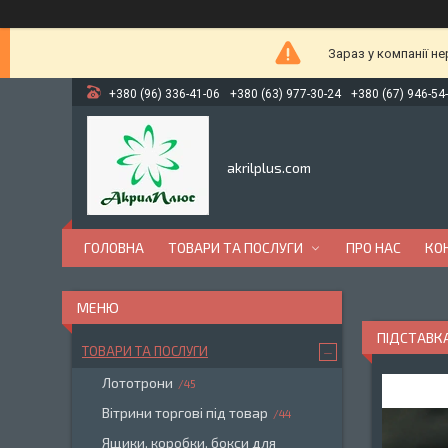
Зараз у компанії н
+380 (96) 336-41-06
+380 (63) 977-30-24
+380 (67) 946-54
akrilplus.com
ГОЛОВНА
ТОВАРИ ТА ПОСЛУГИ
ПРО НАС
КО
ПІДСТАВКА
ТОВАРИ ТА ПОСЛУГИ
Лототрони
45
Вітрини торгові під товар
44
Ящики, коробки, бокси для