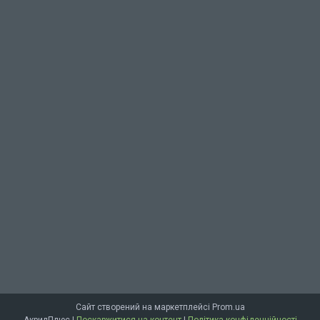
Сайт створений на маркетплейсі
Prom.ua
АкрилПлюс |
Поскаржитися на контент
|
Політика конфіденційності