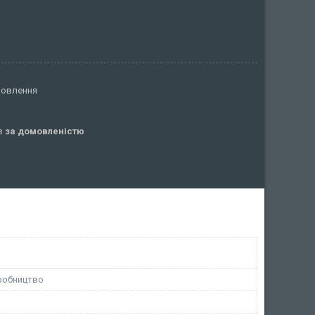
мовлення
ів
за домовленістю
робництво