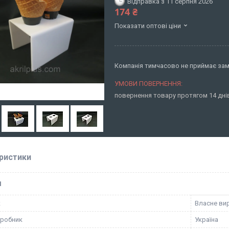
Відправка з 11 серпня 2026
174 ₴
Показати оптові ціни
Компанія тимчасово не приймає за
повернення товару протягом 14 дн
ристики
І
к
Власне ви
иробник
Україна