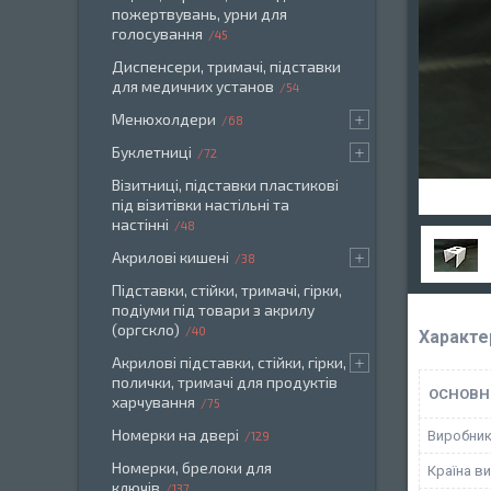
пожертвувань, урни для
голосування
45
Диспенсери, тримачі, підставки
для медичних установ
54
Менюхолдери
68
Буклетниці
72
Візитниці, підставки пластикові
під візитівки настільні та
настінні
48
Акрилові кишені
38
Підставки, стійки, тримачі, гірки,
подіуми під товари з акрилу
(оргскло)
40
Характе
Акрилові підставки, стійки, гірки,
полички, тримачі для продуктів
ОСНОВН
харчування
75
Номерки на двері
Виробни
129
Номерки, брелоки для
Країна в
ключів
137