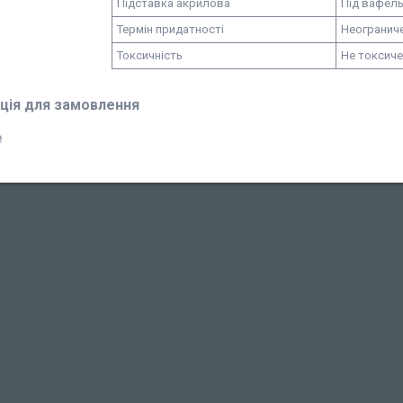
Підставка акрилова
Під вафель
Термін придатності
Неогранич
Токсичність
Не токсич
ція для замовлення
₴