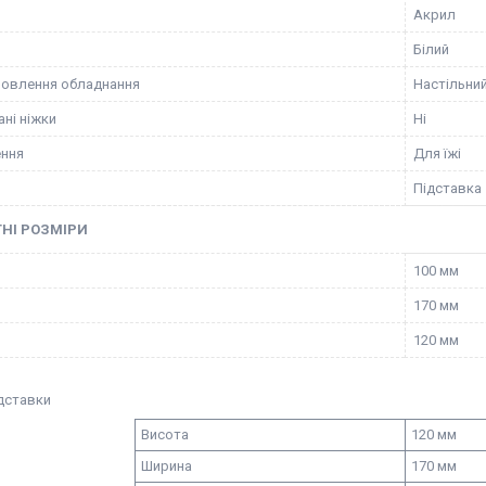
Акрил
Білий
новлення обладнання
Настільни
ані ніжки
Ні
ення
Для їжі
Підставка
НІ РОЗМІРИ
100 мм
170 мм
120 мм
ідставки
Висота
120 мм
Ширина
170 мм