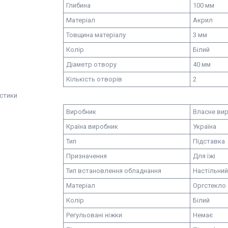
Глибина
100 мм
Матеріал
Акрил
Товщина матеріалу
3 мм
Колір
Білий
Діаметр отвору
40 мм
Кількість отворів
2
стики
Виробник
Власне ви
Країна виробник
Україна
Тип
Підставка
Призначення
Для їжі
Тип встановлення обладнання
Настільний
Матеріал
Оргстекло
Колір
Білий
Регульовані ніжки
Немає