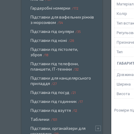
Матеріал
Гардеробні номерки
172
Колір
Підставки для вафельних ріжків
з морозивом
54
Тип вста
Підставка під окуляри
35
Регульов
Підставки під ножі
26
Признач
Підставки під пістолети,
Тип
зброя
18
Підставки під телефони,
ГАБАРИТ
планшети, ІТ-техніки
32
Довжина
Підставки для канцелярського
приладдя
27
Ширина
Підставка під посуд
21
Висота
Підставки під годинник
17
Підставки під взуття
Розміри п
12
Таблички
101
Підставки, органайзери для
косметики
79