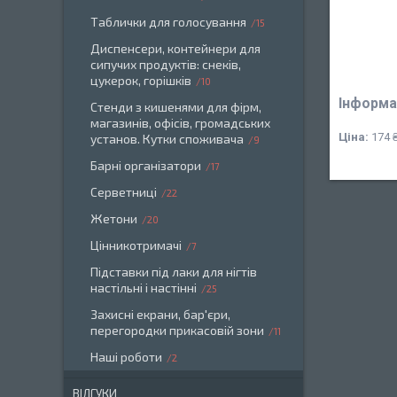
Таблички для голосування
15
Диспенсери, контейнери для
сипучих продуктів: снеків,
цукерок, горішків
10
Інформа
Стенди з кишенями для фірм,
магазинів, офісів, громадських
Ціна:
174 
установ. Кутки споживача
9
Барні організатори
17
Серветниці
22
Жетони
20
Цінникотримачі
7
Підставки під лаки для нігтів
настільні і настінні
25
Захисні екрани, бар'єри,
перегородки прикасовій зони
11
Наші роботи
2
ВІДГУКИ