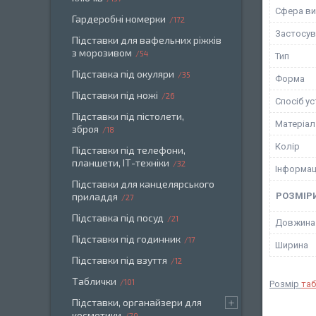
Сфера ви
Гардеробні номерки
172
Застосув
Підставки для вафельних ріжків
з морозивом
54
Тип
Підставка під окуляри
35
Форма
Підставки під ножі
26
Спосіб у
Підставки під пістолети,
Матеріал
зброя
18
Колір
Підставки під телефони,
планшети, ІТ-техніки
32
Інформац
Підставки для канцелярського
приладдя
РОЗМІР
27
Підставка під посуд
21
Довжина
Підставки під годинник
17
Ширина
Підставки під взуття
12
Таблички
101
Розмір
та
Підставки, органайзери для
косметики
79