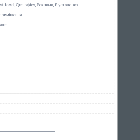
st-food, Для офісу, Реклама, В установах
 приміщення
оння
й