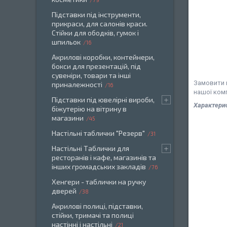
Підставки під інструменти,
прикраси, для салонів краси.
Стійки для ободків, гумок і
шпильок
16
Акрилові коробки, контейнери,
бокси для презентацій, під
сувеніри, товари та інші
Замовити н
приналежності
16
нашої комп
Підставки під ювелірні вироби,
Характери
біжутерію на вітрину в
магазини
45
Настільні таблички "Резерв"
31
Настільні Таблички для
ресторанів і кафе, магазинів та
інших громадських закладів
76
Хенгери - таблички на ручку
дверей
38
Акрилові полиці, підставки,
стійки, тримачі та полиці
настінні і настільні
21