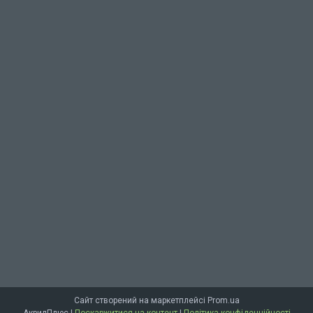
Сайт створений на маркетплейсі
Prom.ua
АкрилПлюс |
Поскаржитися на контент
|
Політика конфіденційності