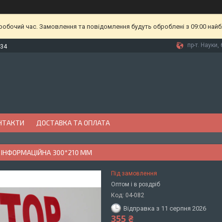
еробочий час. Замовлення та повідомлення будуть оброблені з 09:00 найб
пр-т. Науки, 
-34
НТАКТИ
ДОСТАВКА ТА ОПЛАТА
 ІНФОРМАЦІЙНА 300*210 ММ
Під замовлення
Оптом і в роздріб
Код:
04-082
Відправка з 11 серпня 2026
355 ₴