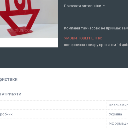
Показати оптові ціни
Компанія тимчасово не приймає за
повернення товару протягом 14 дн
ристики
І АТРИБУТИ
к
Власне ви
иробник
Україна
Інформацій