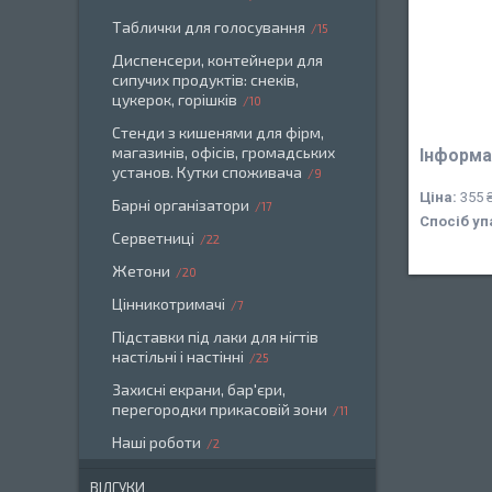
Таблички для голосування
15
Диспенсери, контейнери для
сипучих продуктів: снеків,
цукерок, горішків
10
Стенди з кишенями для фірм,
магазинів, офісів, громадських
Інформа
установ. Кутки споживача
9
Ціна:
355 
Барні організатори
17
Спосіб уп
Серветниці
22
Жетони
20
Цінникотримачі
7
Підставки під лаки для нігтів
настільні і настінні
25
Захисні екрани, бар'єри,
перегородки прикасовій зони
11
Наші роботи
2
ВІДГУКИ