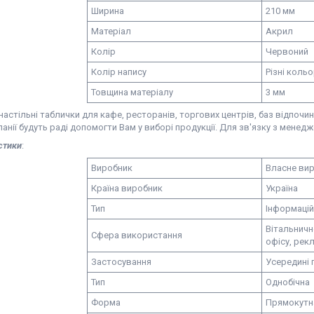
Ширина
210 мм
Матеріал
Акрил
Колір
Червоний
Колір напису
Різні коль
Товщина матеріалу
3 мм
астільні таблички для кафе, ресторанів, торгових центрів, баз відпочи
анії будуть раді допомогти Вам у виборі продукції. Для зв'язку з менед
стики
:
Виробник
Власне ви
Країна виробник
Україна
Тип
Інформацій
Вітальничн
Сфера використання
офісу, рек
Застосування
Усередині 
Тип
Однобічна
Форма
Прямокутн