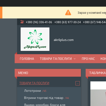
Зараз у компанії н
+380 (96) 336-41-06
+380 (63) 977-30-24
+380 (67) 946-54
akrilplus.com
ГОЛОВНА
ТОВАРИ ТА ПОСЛУГИ
ПРО НАС
КО
ТАБЛИЧКА
ТОВАРИ ТА ПОСЛУГИ
Лототрони
45
Вітрини торгові під товар
44
Ящики, коробки, бокси для