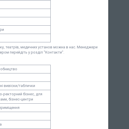
ори
нку, театрів, медичних установ можна в нас. Менеджери
жером перейдіть у розділ "Контакти".
робництво
ні вивіски/таблички
о-ректорний бізнес, для
лами, бізнес-центри
приміщення
а