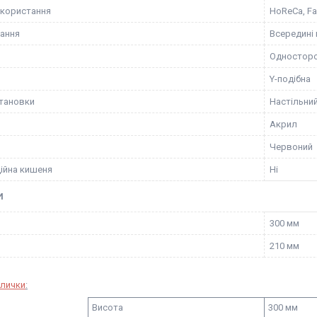
користання
HoReCa, Fa
ання
Всередині
Одностор
Y-подібна
становки
Настільни
Акрил
Червоний
ійна кишеня
Ні
И
300 мм
210 мм
блички
:
Висота
300 мм