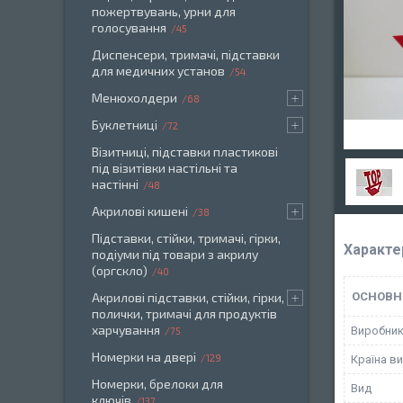
пожертвувань, урни для
голосування
45
Диспенсери, тримачі, підставки
для медичних установ
54
Менюхолдери
68
Буклетниці
72
Візитниці, підставки пластикові
під візитівки настільні та
настінні
48
Акрилові кишені
38
Підставки, стійки, тримачі, гірки,
Характе
подіуми під товари з акрилу
(оргскло)
40
Акрилові підставки, стійки, гірки,
ОСНОВН
полички, тримачі для продуктів
харчування
Виробни
75
Номерки на двері
129
Країна в
Номерки, брелоки для
Вид
ключів
137