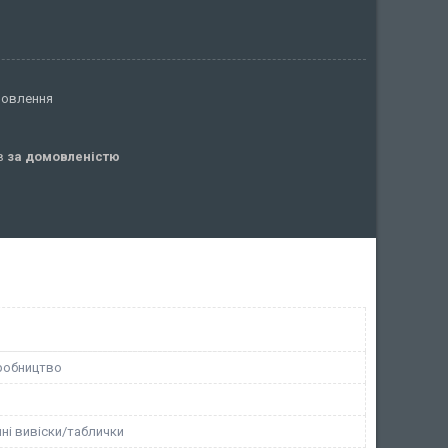
мовлення
ів
за домовленістю
робництво
ні вивіски/таблички