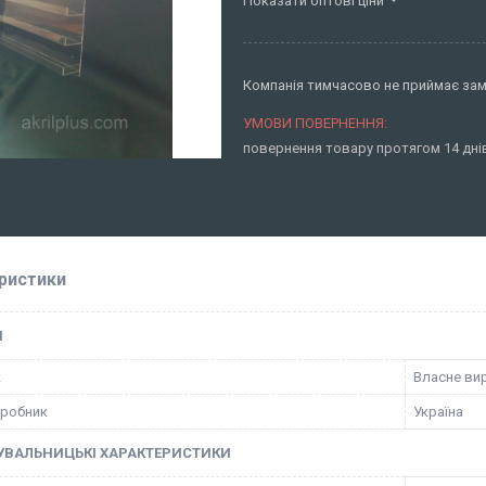
Показати оптові ціни
Компанія тимчасово не приймає за
повернення товару протягом 14 дн
ристики
І
к
Власне ви
иробник
Україна
УВАЛЬНИЦЬКІ ХАРАКТЕРИСТИКИ