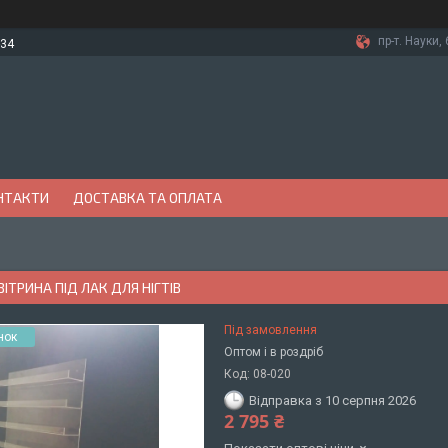
пр-т. Науки, 
-34
НТАКТИ
ДОСТАВКА ТА ОПЛАТА
ВІТРИНА ПІД ЛАК ДЛЯ НІГТІВ
Під замовлення
нок
Оптом і в роздріб
Код:
08-020
Відправка з 10 серпня 2026
2 795 ₴