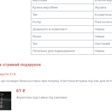
Виробник
Власне ви
Країна виробник
Україна
Тип
Косметичк
Колір
Різні коль
Дзеркало в комплекті
Немає
Ручки
Немає
Тип
Настінний
Петелька для підвішування
Немає
а отримай подарунок
жуєте 61 ₴
цю позицію безкоштовно при покупці «Настінна вітрина під лак для нігт
61 ₴
Акрилова підставка під сережки