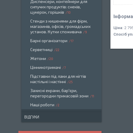
Диспенсери, контейнери для
сипучих продуктів: снеків,
цукерок, горішків
10
Інформа
Стенди з кишенями для фірм,
магазинів, офісів, громадських
Ціна:
2 795
установ. Кутки споживача
9
Спосіб уп
Барні організатори
17
Серветниці
22
Жетони
20
Цінникотримачі
7
Підставки під лаки для нігтів
настільні і настінні
25
Захисні екрани, бар'єри,
перегородки прикасовій зони
11
Наші роботи
2
ВІДГУКИ