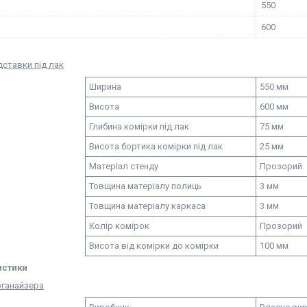
550
600
дставки під лак
Ширина
550 мм
Висота
600 мм
Глибина комірки під лак
75 мм
Висота бортика комірки під лак
25 мм
Матеріал стенду
Прозорий
Товщина матеріалу полиць
3 мм
Товщина матеріалу каркаса
3 мм
Колір комірок
Прозорий
Висота від комірки до комірки
100 мм
истики
рганайзера