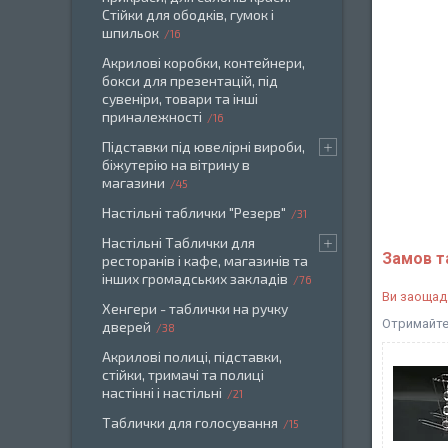
Стійки для ободків, гумок і
шпильок
16
Акрилові коробки, контейнери,
бокси для презентацій, під
сувеніри, товари та інші
приналежності
16
Підставки під ювелірні вироби,
біжутерію на вітрину в
магазини
45
Настільні таблички "Резерв"
31
Настільні Таблички для
Замов т
ресторанів і кафе, магазинів та
інших громадських закладів
76
Ви заощад
Хенгери - таблички на ручку
Отримайте 
дверей
38
Акрилові полиці, підставки,
стійки, тримачі та полиці
настінні і настільні
21
Таблички для голосування
15