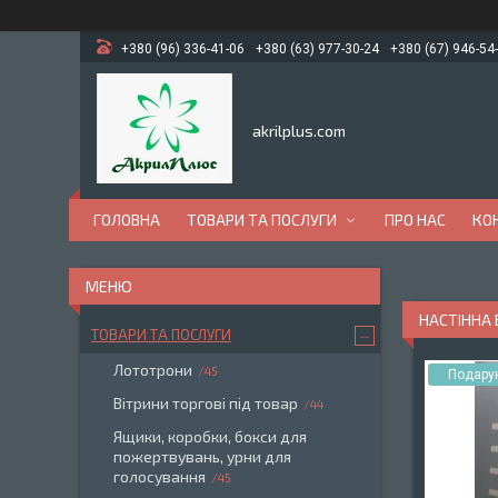
+380 (96) 336-41-06
+380 (63) 977-30-24
+380 (67) 946-54
akrilplus.com
ГОЛОВНА
ТОВАРИ ТА ПОСЛУГИ
ПРО НАС
КО
НАСТІННА 
ТОВАРИ ТА ПОСЛУГИ
Лототрони
45
Подару
Вітрини торгові під товар
44
Ящики, коробки, бокси для
пожертвувань, урни для
голосування
45