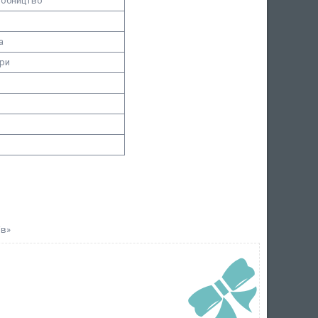
робництво
а
ори
ів»