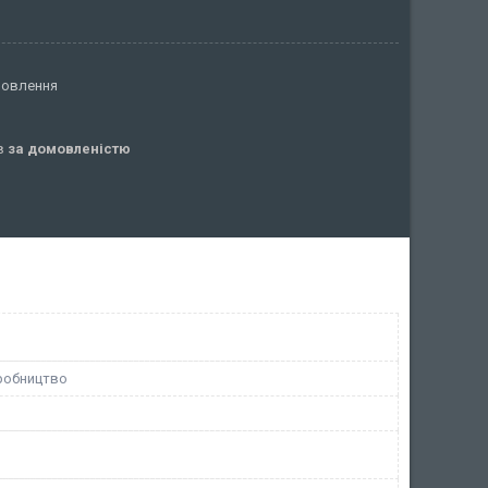
мовлення
ів
за домовленістю
робництво