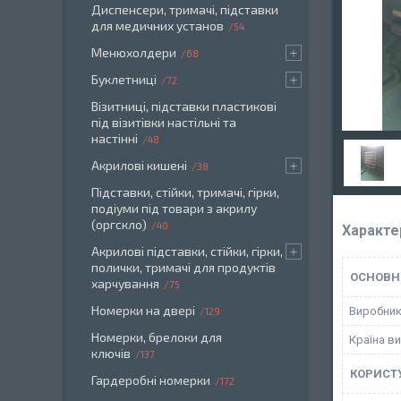
Диспенсери, тримачі, підставки
для медичних установ
54
Менюхолдери
68
Буклетниці
72
Візитниці, підставки пластикові
під візитівки настільні та
настінні
48
Акрилові кишені
38
Підставки, стійки, тримачі, гірки,
подіуми під товари з акрилу
(оргскло)
40
Характе
Акрилові підставки, стійки, гірки,
полички, тримачі для продуктів
ОСНОВН
харчування
75
Номерки на двері
Виробни
129
Номерки, брелоки для
Країна в
ключів
137
КОРИСТ
Гардеробні номерки
172