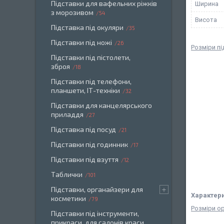
Підставки для вафельних ріжків
Ширина
з морозивом
54
Висота
Підставка під окуляри
35
Підставки під ножі
26
Розміри пі
Підставки під пістолети,
зброя
18
Підставки під телефони,
планшети, ІТ-техніки
32
Підставки для канцелярського
приладдя
27
Підставка під посуд
21
Підставки під годинник
17
Підставки під взуття
12
Таблички
101
Підставки, органайзери для
Характер
косметики
79
Розміри о
Підставки під інструменти,
прикраси, для салонів краси.