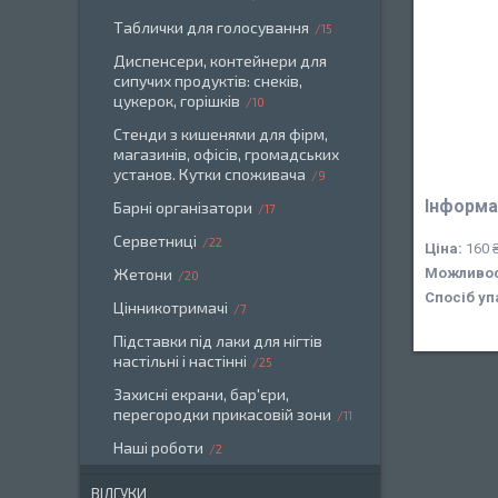
Таблички для голосування
15
Диспенсери, контейнери для
сипучих продуктів: снеків,
цукерок, горішків
10
Стенди з кишенями для фірм,
магазинів, офісів, громадських
установ. Кутки споживача
9
Інформа
Барні організатори
17
Серветниці
22
Ціна:
160 
Жетони
Можливос
20
Спосіб уп
Цінникотримачі
7
Підставки під лаки для нігтів
настільні і настінні
25
Захисні екрани, бар'єри,
перегородки прикасовій зони
11
Наші роботи
2
ВІДГУКИ