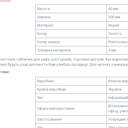
Висота
60 мм
Ширина
200 мм
Матеріал
Акрил
Колір
Золото
Колір напису
Різні коль
Товщина матеріалу
3 мм
астільні таблички для кафе, ресторанів, торгових центрів, баз відпочи
анії будуть раді допомогти Вам у виборі продукції. Для зв'язку з менед
стики
:
Виробник
Власне ви
Країна виробник
Україна
Тип
Інформацій
Вітальничн
Сфера використання
офісу, рек
Застосування
Усередині 
Тип
Двосторо