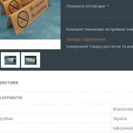
Показати оптові ціни
Компанія тимчасово не приймає за
повернення товару протягом 14 дн
ристики
І АТРИБУТИ
к
Власне ви
иробник
Україна
Інформацій