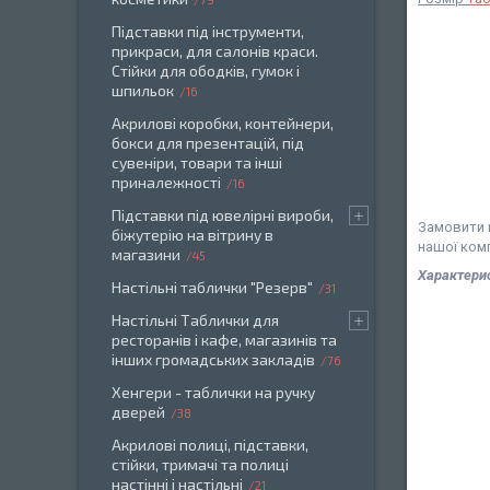
Підставки під інструменти,
прикраси, для салонів краси.
Стійки для ободків, гумок і
шпильок
16
Акрилові коробки, контейнери,
бокси для презентацій, під
сувеніри, товари та інші
приналежності
16
Підставки під ювелірні вироби,
Замовити н
біжутерію на вітрину в
нашої комп
магазини
45
Характери
Настільні таблички "Резерв"
31
Настільні Таблички для
ресторанів і кафе, магазинів та
інших громадських закладів
76
Хенгери - таблички на ручку
дверей
38
Акрилові полиці, підставки,
стійки, тримачі та полиці
настінні і настільні
21