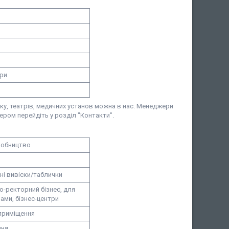
ори
нку, театрів, медичних установ можна в нас. Менеджери
жером перейдіть у розділ "Контакти".
робництво
ні вивіски/таблички
о-ректорний бізнес, для
лами, бізнес-центри
приміщення
ння