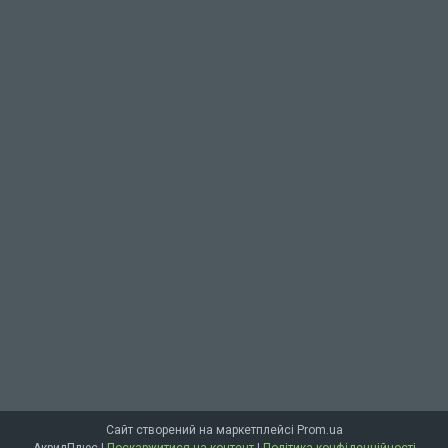
Сайт створений на маркетплейсі
Prom.ua
АкрилПлюс |
Поскаржитися на контент
|
Політика конфіденційності