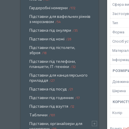
Сфера ви
Гардеробні номерки
172
Застосув
Підставки для вафельних ріжків
з морозивом
54
Тип
Підставка під окуляри
35
Форма
Підставки під ножі
26
Спосіб у
Підставки під пістолети,
Матеріал
зброя
18
Інформац
Підставки під телефони,
планшети, ІТ-техніки
32
РОЗМІР
Підставки для канцелярського
приладдя
27
Довжина
Підставка під посуд
21
Ширина
Підставки під годинник
17
КОРИСТ
Підставки під взуття
12
Колір
Таблички
101
Підставки, органайзери для
косметики
Розмір
та
79