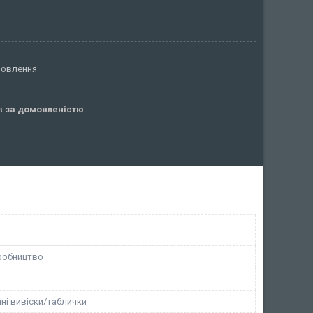
мовлення
ів
за домовленістю
робництво
ні вивіски/таблички