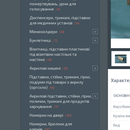
пожертвувань, урни для
голосування
45
Диспенсери, тримачі, підставки
для медичних установ
54
Менюхолдери
68
Буклетниці
72
Візитниці, підставки пластикові
під візитівки настільні та
настінні
48
Акрилові кишені
38
Підставки, стійки, тримачі, гірки,
Характе
подіуми під товари з акрилу
(оргскло)
40
Акрилові підставки, стійки, гірки,
ОСНОВН
полички, тримачі для продуктів
харчування
Виробни
75
Номерки на двері
129
Країна в
Номерки, брелоки для
Вид
ключів
137