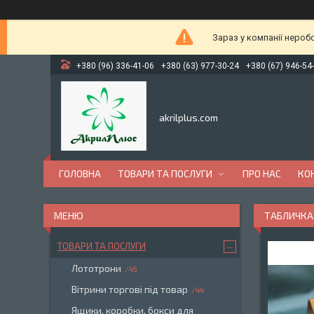
Зараз у компанії нероб
+380 (96) 336-41-06
+380 (63) 977-30-24
+380 (67) 946-54
akrilplus.com
ГОЛОВНА
ТОВАРИ ТА ПОСЛУГИ
ПРО НАС
КО
ТАБЛИЧКА 
ТОВАРИ ТА ПОСЛУГИ
Лототрони
45
Вітрини торгові під товар
44
Ящики, коробки, бокси для