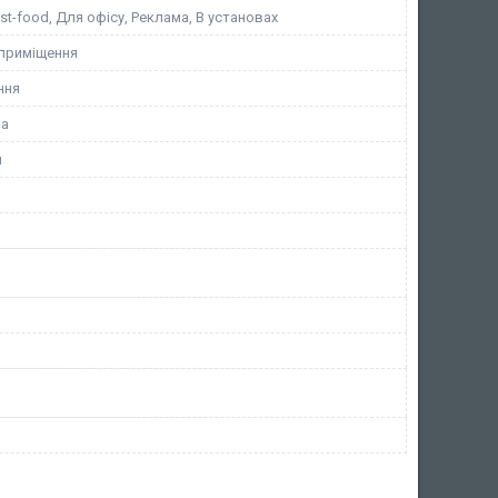
st-food, Для офісу, Реклама, В установах
 приміщення
ння
на
й