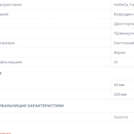
користання
HoReCa, Fa
ання
Всередині
Двосторо
Прямокут
становки
Настільни
Акрил
ійна кишеня
Ні
И
60 мм
200 мм
УВАЛЬНИЦЬКІ ХАРАКТЕРИСТИКИ
Золото
блички
: